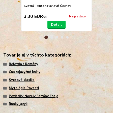
Svetlá - Anton Pavlovič Čechov
Рассказы и 
Čechov
3,30 EUR
3,00 EU
Nie je skladom
/
ks
Detail
Tovar je aj v týchto kategóriách:
Beletria / Romány
Cudzojazyčné knihy
Svetová klasika
Mytológia Povesti
Poviedky Novely Fejtóny Eseje
Ruský jazyk