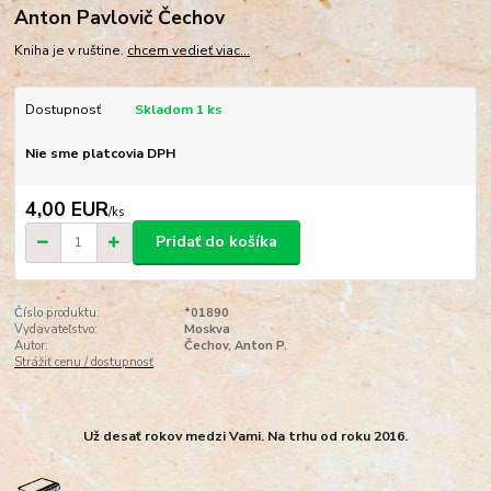
Anton Pavlovič Čechov
Kniha je v ruštine.
chcem vedieť viac...
Dostupnosť
Skladom 1 ks
Nie sme platcovia DPH
4,00 EUR
/
ks
Pridať do košíka
Číslo produktu:
*01890
Vydavateľstvo:
Moskva
Autor:
Čechov, Anton P.
Strážiť cenu / dostupnosť
Už desať rokov medzi Vami. Na trhu od roku 2016.