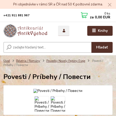
Pri objednávke v rámci SR a ČR nad 50 € poštovné zdarma.
0
ks
+421 911 881 967
za
0,00 EUR
Knihy
Hľadať
Úvod
Beletria / Romány
Poviedky Novely Fejtóny Eseje
Povesti /
Príbehy / Повести
Povesti / Príbehy / Повести