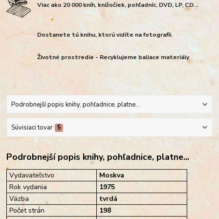
Viac ako 20 000 kníh, knižočiek, pohľadníc, DVD, LP, CD...
Dostanete tú knihu, ktorú vidíte na fotografii.
Životné prostredie - Recyklujeme baliace materiály
Podrobnejší popis knihy, pohľadnice, platne...
Súvisiaci tovar
5
Podrobnejší popis knihy, pohľadnice, platne...
Vydavateľstvo
Moskva
Rok vydania
1975
Väzba
tvrdá
Počet strán
198