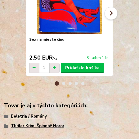
Sex na mieste činu
Duch děvky 1
2,50 EUR
10,00 E
Skladom 1 ks
/
ks
Pridať do košíka
Tovar je aj v týchto kategóriách:
Beletria / Romány
Thriler Krimi Špionáž Horor