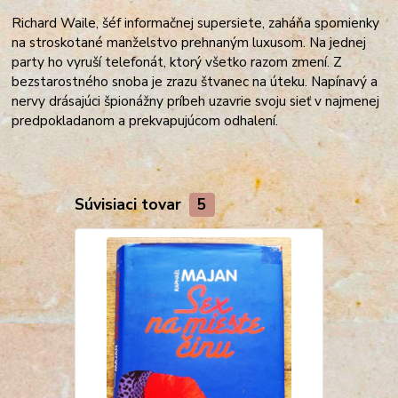
Richard Waile, šéf informačnej supersiete, zaháňa spomienky
na stroskotané manželstvo prehnaným luxusom
. Na jednej
party ho vyruší telefonát, ktorý všetko razom zmení. Z
bezstarostného snoba je zrazu štvanec na úteku. Napínavý a
nervy drásajúci špionážny príbeh uzavrie svoju sieť v najmenej
predpokladanom a prekvapujúcom odhalení.
Súvisiaci tovar
5