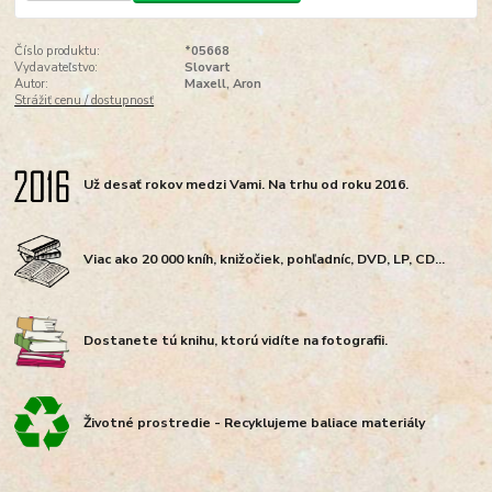
Číslo produktu:
*05668
Vydavateľstvo:
Slovart
Autor:
Maxell, Aron
Strážiť cenu / dostupnosť
Už desať rokov medzi Vami. Na trhu od roku 2016.
Viac ako 20 000 kníh, knižočiek, pohľadníc, DVD, LP, CD...
Dostanete tú knihu, ktorú vidíte na fotografii.
Životné prostredie - Recyklujeme baliace materiály