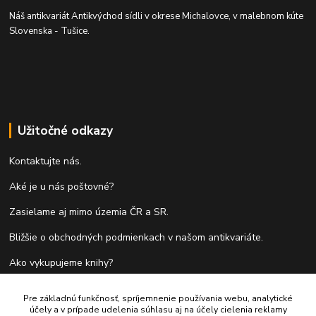
Náš antikvariát Antikvýchod sídli v okrese Michalovce, v malebnom kúte
Slovenska - Tušice.
Užitočné odkazy
Kontaktujte nás.
Aké je u nás poštovné?
Zasielame aj mimo územia ČR a SR.
Bližšie o obchodných podmienkach v našom antikvariáte.
Ako vykupujeme knihy?
Formulár pre vrátenie tovaru do 14 dní.
Pre základnú funkčnosť, spríjemnenie používania webu, analytické
účely a v prípade udelenia súhlasu aj na účely cielenia reklamy