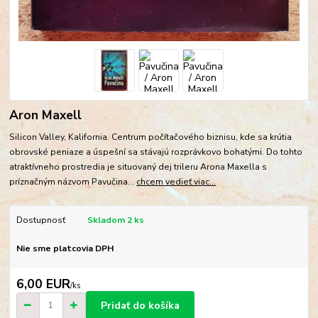
Aron Maxell
Silicon Valley, Kalifornia. Centrum počítačového biznisu, kde sa krútia
obrovské peniaze a úspešní sa stávajú rozprávkovo bohatými. Do tohto
atraktívneho prostredia je situovaný dej trileru Arona Maxella s
príznačným názvom Pavučina...
chcem vedieť viac...
Dostupnosť
Skladom 2 ks
Nie sme platcovia DPH
6,00 EUR
/
ks
Pridať do košíka