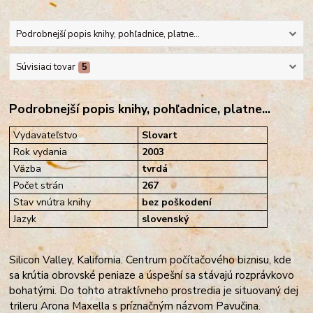
Podrobnejší popis knihy, pohľadnice, platne...
Súvisiaci tovar
5
Podrobnejší popis knihy, pohľadnice, platne...
Vydavateľstvo
Slovart
Rok vydania
2003
Väzba
tvrdá
Počet strán
267
Stav vnútra knihy
bez poškodení
Jazyk
slovenský
Silicon Valley, Kalifornia. Centrum počítačového biznisu, kde
sa krútia obrovské peniaze a úspešní sa stávajú rozprávkovo
bohatými. Do tohto atraktívneho prostredia je situovaný dej
trileru Arona Maxella s príznačným názvom Pavučina.