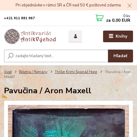
Pri objednávke v rámci SR a ČR nad 50 € poštovné zdarma.
0
ks
+421 911 881 967
za
0,00 EUR
Knihy
Hľadať
Úvod
Beletria / Romány
Thriler Krimi Špionáž Horor
Pavučina / Aron
Maxell
Pavučina / Aron Maxell