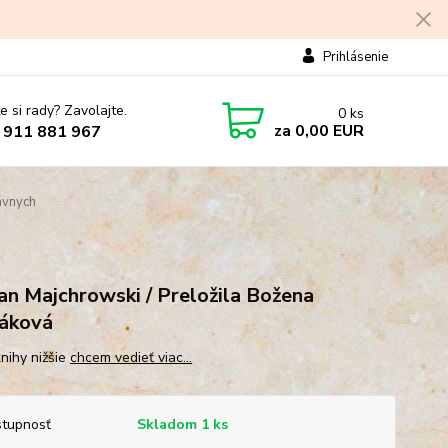
Prihlásenie
e si rady? Zavolajte.
0
ks
za
0,00 EUR
 911 881 967
ávnych
an Majchrowski / Preložila Božena
áková
knihy nižšie
chcem vedieť viac...
tupnosť
Skladom 1 ks