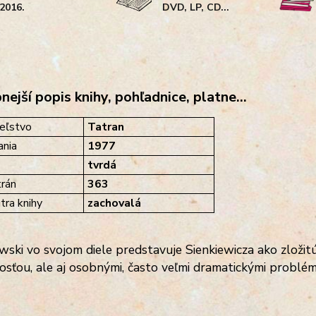
2016.
DVD, LP, CD...
ejší popis knihy, pohľadnice, platne...
eľstvo
Tatran
nia
1977
tvrdá
rán
363
tra knihy
zachovalá
ski vo svojom diele predstavuje Sienkiewicza ako zložit
osťou, ale aj osobnými, často veľmi dramatickými problém