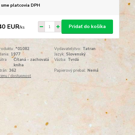
 sme platcovia DPH
40 EUR
Pridať do košíka
/
ks
roduktu:
*01082
Vydavateľstvo:
Tatran
ania:
1977
Jazyk:
Slovenský
útra
Čítaná - zachovalá
Väzba:
Tvrdá
kniha
trán:
362
Papierový prebal:
Nemá
 cenu / dostupnosť