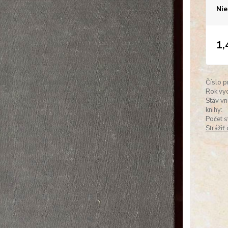
Nie
1,
Číslo p
Rok vyd
Stav vn
knihy:
Počet s
Strážiť