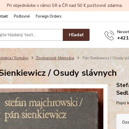
Pri objednávke v rámci SR a ČR nad 50 € poštovné zdarma.
ntakt
Poštovné
Foreign Orders
Neviet
Hľadať
+421
eletria / Romány
Životopisné, Memoáre
Pán Sienkiewicz / Osudy sl
Sienkiewicz / Osudy slávnych
Stef
Sedl
Popis 
Dos