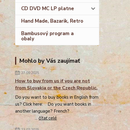
CD DVD MC LP platne
Hand Made, Bazarik, Retro
Bambusový program a
obaly
Mohlo by Vás zaujímať
27.09.2025
How to buy from us if you are not
from Slovakia or the Czech Republic.
Do you want to buy books in English from
us? Click here: Do you want books in
another language? French?
...
čítať celé
23.02.2025