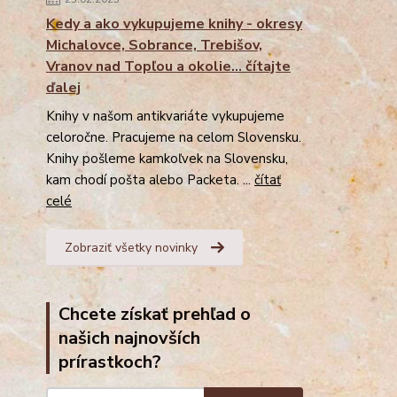
Kedy a ako vykupujeme knihy - okresy
Michalovce, Sobrance, Trebišov,
Vranov nad Topľou a okolie... čítajte
ďalej
Knihy v našom antikvariáte vykupujeme
celoročne. Pracujeme na celom Slovensku.
Knihy pošleme kamkoľvek na Slovensku,
kam chodí pošta alebo Packeta. ...
čítať
celé
Zobraziť všetky novinky
Chcete získať prehľad o
našich najnovších
prírastkoch?