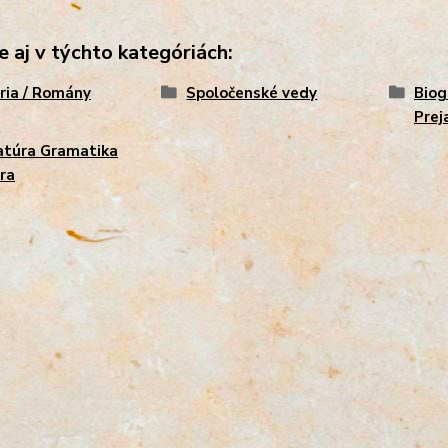
e aj v týchto kategóriách:
ria / Romány
Spoločenské vedy
Biog
Prej
atúra Gramatika
ra