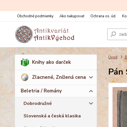
Obchodné podmienky
Ako nakupovať
Ochrana os. úd.
Ko
Úvod
B
Knihy ako darček
Pán 
Zlacnené, Znížená cena
Beletria / Romány
Dobrodružné
Slovenská a česká klasika