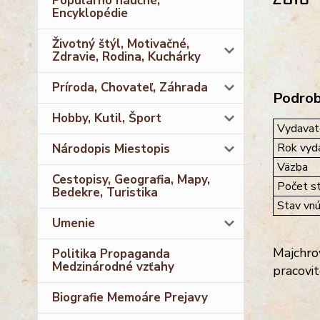
Populárno náučné,
Encyklopédie
Životný štýl, Motivačné,
Zdravie, Rodina, Kuchárky
Príroda, Chovateľ, Záhrada
Podrobn
Hobby, Kutil, Šport
Vydavat
Rok vyda
Národopis Miestopis
Väzba
Cestopisy, Geografia, Mapy,
Počet st
Bedekre, Turistika
Stav vnú
Umenie
Majchrow
Politika Propaganda
Medzinárodné vzťahy
pracovit
Biografie Memoáre Prejavy