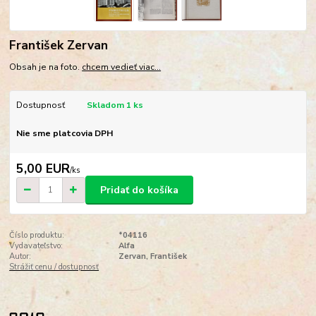
František Zervan
Obsah je na foto.
chcem vedieť viac...
Dostupnosť
Skladom 1 ks
Nie sme platcovia DPH
5,00 EUR
/
ks
Pridať do košíka
Číslo produktu:
*04116
Vydavateľstvo:
Alfa
Autor:
Zervan, František
Strážiť cenu / dostupnosť