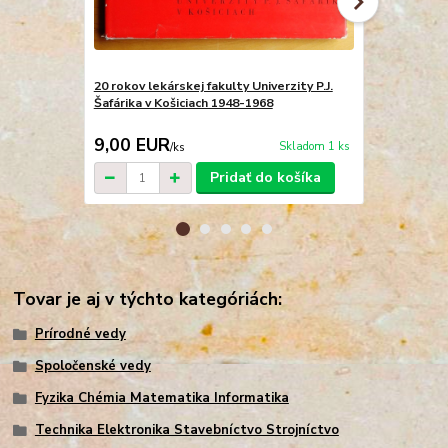
20 rokov lekárskej fakulty Univerzity P.J.
Almanach 9
Šafárika v Košiciach 1948-1968
2,40 EUR
9,00 EUR
2,00 EU
Skladom 1 ks
/
ks
Pridať do košíka
Tovar je aj v týchto kategóriách:
Prírodné vedy
Spoločenské vedy
Fyzika Chémia Matematika Informatika
Technika Elektronika Stavebníctvo Strojníctvo