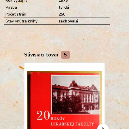
Rok vydania
1975
Väzba
tvrdá
Počet strán
250
Stav vnútra knihy
zachovalá
Súvisiaci tovar
5