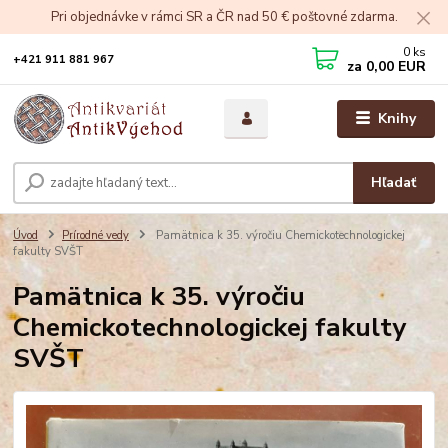
Pri objednávke v rámci SR a ČR nad 50 € poštovné zdarma.
0
ks
+421 911 881 967
za
0,00 EUR
Knihy
Hľadať
Úvod
Prírodné vedy
Pamätnica k 35. výročiu Chemickotechnologickej
fakulty SVŠT
Pamätnica k 35. výročiu
Chemickotechnologickej fakulty
SVŠT