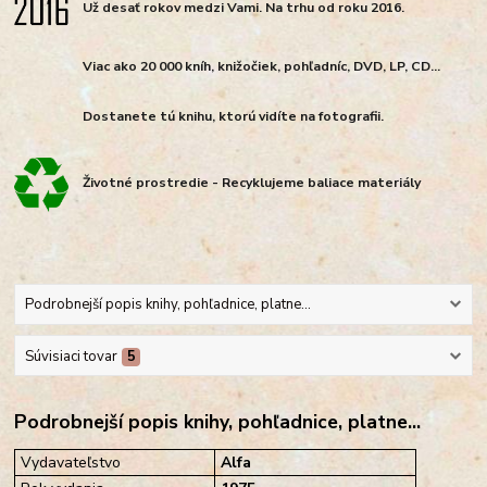
Už desať rokov medzi Vami. Na trhu od roku 2016.
Viac ako 20 000 kníh, knižočiek, pohľadníc, DVD, LP, CD...
Dostanete tú knihu, ktorú vidíte na fotografii.
Životné prostredie - Recyklujeme baliace materiály
Podrobnejší popis knihy, pohľadnice, platne...
Súvisiaci tovar
5
Podrobnejší popis knihy, pohľadnice, platne...
Vydavateľstvo
Alfa