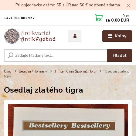
Pri objednávke v rámci SR a ČR nad 50 € poštovné zdarma.
0
ks
+421 911 881 967
za
0,00 EUR
Knihy
Hľadať
Úvod
Beletria / Romány
Thriler Krimi Špionáž Horor
Osedlaj zlatého
tigra
Osedlaj zlatého tigra