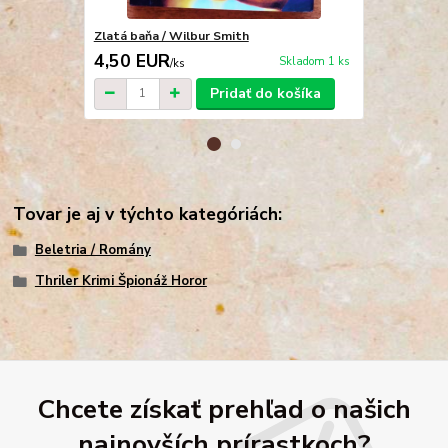
Zlatá baňa / Wilbur Smith
Zlatá baňa /
4,50 EUR
4,50 EU
Skladom 1 ks
/
ks
Pridať do košíka
Tovar je aj v týchto kategóriách:
Beletria / Romány
Thriler Krimi Špionáž Horor
Chcete získať prehľad o našich
najnovších prírastkoch?