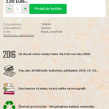
2,00 EUR
/
ks
Pridať do košíka
Číslo produktu:
*00884
Vydavateľstvo:
Gemini
Autor:
Black, Jonathan
Strážiť cenu / dostupnosť
Už desať rokov medzi Vami. Na trhu od roku 2016.
Viac ako 20 000 kníh, knižočiek, pohľadníc, DVD, LP, CD...
Dostanete tú knihu, ktorú vidíte na fotografii.
Životné prostredie - Recyklujeme baliace materiály