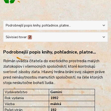
Podrobnejší popis knihy, pohľadnice, platne...
Súvisiaci tovar
2
Podrobnejší popis knihy, pohľadnice, platne...
Román uvádza čitateľa do exotického prostredia malých
zlatokopov i všemocných spoločností, ktoré kontrolujú
svetové zásoby zlata. Hlavný hrdina bráni svoj záujem práve
pred nenásytnosťou mamutích spoločností, na čele ktorých
stoja neskutočne bohatí ľudia...
Vydavateľstvo
Gemini
Rok vydania
1992
Väzba
mäkká
Počet strán
192