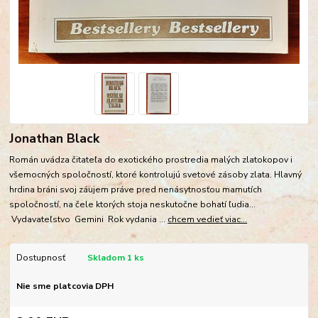
Jonathan Black
Román uvádza čitateľa do exotického prostredia malých zlatokopov i
všemocných spoločností, ktoré kontrolujú svetové zásoby zlata. Hlavný
hrdina bráni svoj záujem práve pred nenásytnosťou mamutích
spoločností, na čele ktorých stoja neskutočne bohatí ľudia...
Vydavateľstvo Gemini Rok vydania ...
chcem vedieť viac...
Dostupnosť
Skladom 1 ks
Nie sme platcovia DPH