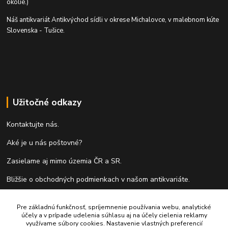
okolie.)
Náš antikvariát Antikvýchod sídli v okrese Michalovce, v malebnom kúte
Slovenska - Tušice.
Užitočné odkazy
Kontaktujte nás.
Aké je u nás poštovné?
Zasielame aj mimo územia ČR a SR.
Bližšie o obchodných podmienkach v našom antikvariáte.
Ako vykupujeme knihy?
Pre základnú funkčnosť, spríjemnenie používania webu, analytické
účely a v prípade udelenia súhlasu aj na účely cielenia reklamy
Formulár pre vrátenie tovaru do 14 dní.
využívame súbory cookies. Nastavenie vlastných preferencií