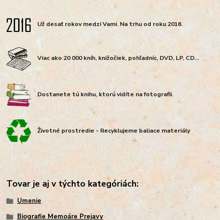
Už desať rokov medzi Vami. Na trhu od roku 2016.
Viac ako 20 000 kníh, knižočiek, pohľadníc, DVD, LP, CD...
Dostanete tú knihu, ktorú vidíte na fotografii.
Životné prostredie - Recyklujeme baliace materiály
Tovar je aj v týchto kategóriách:
Umenie
Biografie Memoáre Prejavy