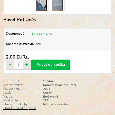
Pavel Petráněk
Dostupnosť
Skladom 1 ks
Nie sme platcovia DPH
2,00 EUR
/
ks
Pridať do košíka
Číslo produktu:
*00444
Vydavateľstvo:
Národní divadlo v Praze
Rok vydania:
2004
Jazyk:
Česky
Väzba:
Brožovaná
Počet strán:
287
Stav vnútra knihy:
Málo čítaná kniha
Strážiť cenu / dostupnosť