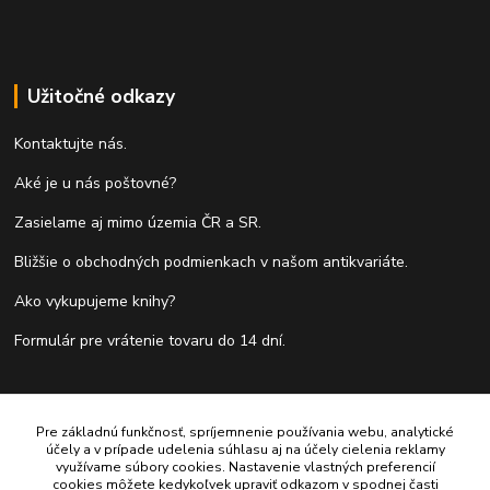
Užitočné odkazy
Kontaktujte nás.
Aké je u nás poštovné?
Zasielame aj mimo územia ČR a SR.
Bližšie o obchodných podmienkach v našom antikvariáte.
Ako vykupujeme knihy?
Formulár pre vrátenie tovaru do 14 dní.
Kontakty
Pre základnú funkčnosť, spríjemnenie používania webu, analytické
účely a v prípade udelenia súhlasu aj na účely cielenia reklamy
Antikvariát Antikvýchod
využívame súbory cookies. Nastavenie vlastných preferencií
cookies môžete kedykoľvek upraviť odkazom v spodnej časti