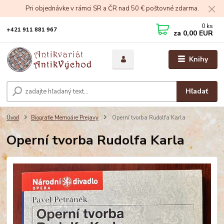
Pri objednávke v rámci SR a ČR nad 50 € poštovné zdarma.
0
ks
+421 911 881 967
za
0,00 EUR
Knihy
Hľadať
Úvod
Biografie Memoáre Prejavy
Operní tvorba Rudolfa Karla
Operní tvorba Rudolfa Karla