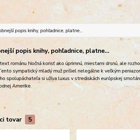
bnejší popis knihy, pohľadnice, platne...
ejší popis knihy, pohľadnice, platne...
 text románu Nočná korisť ako úprimnú, miestami drsnú, ale roz
Tento sympatický mladý muž prišiel nelegálne k veľkým peniazom
o spolupáchateľa si užíva luxus v strediskách európskej smotán
rodnej Amerike.
ci tovar
5