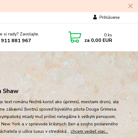
Prihlásenie
e si rady? Zavolajte.
0
ks
za
0,00 EUR
 911 881 967
n Shaw
uje text románu Nočná korisť ako úprimnú, miestami drsnú, ale
ne zábavnú životnú spoveď bývalého pilota Douga Grimesa.
sympatický mladý muž prišiel nelegálne k veľkým peniazom,
 New York a v sprievode krásnych žien a svojho podareného
chateľa si užíva luxus v strediská...
chcem vedieť viac...