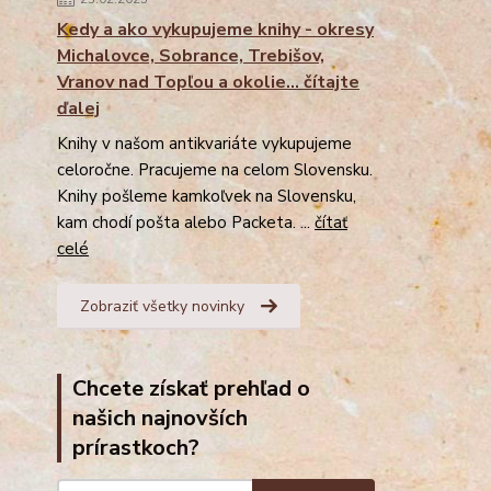
Kedy a ako vykupujeme knihy - okresy
Michalovce, Sobrance, Trebišov,
Vranov nad Topľou a okolie... čítajte
ďalej
Knihy v našom antikvariáte vykupujeme
celoročne. Pracujeme na celom Slovensku.
Knihy pošleme kamkoľvek na Slovensku,
kam chodí pošta alebo Packeta. ...
čítať
celé
Zobraziť všetky novinky
Chcete získať prehľad o
našich najnovších
prírastkoch?