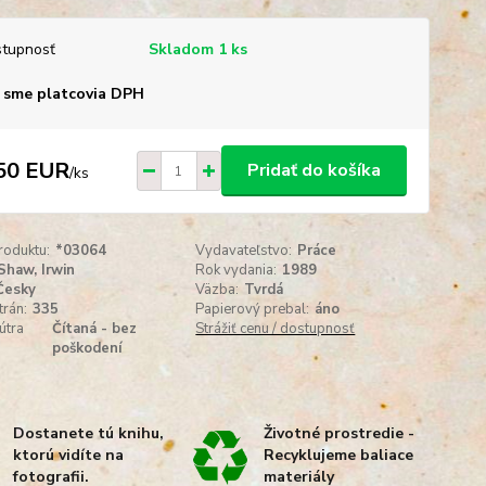
tupnosť
Skladom 1 ks
 sme platcovia DPH
50 EUR
Pridať do košíka
/
ks
roduktu:
*03064
Vydavateľstvo:
Práce
Shaw, Irwin
Rok vydania:
1989
Česky
Väzba:
Tvrdá
trán:
335
Papierový prebal:
áno
útra
Čítaná - bez
Strážiť cenu / dostupnosť
poškodení
Dostanete tú knihu,
Životné prostredie -
ktorú vidíte na
Recyklujeme baliace
fotografii.
materiály