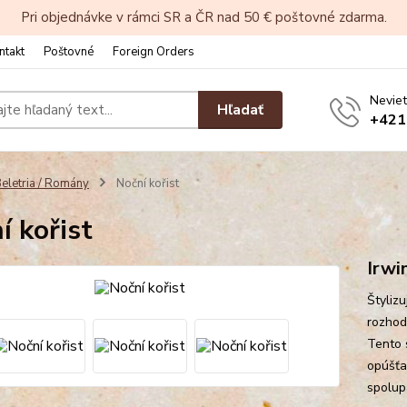
Pri objednávke v rámci SR a ČR nad 50 € poštovné zdarma.
ntakt
Poštovné
Foreign Orders
Neviet
Hľadať
+421
eletria / Romány
Noční kořist
í kořist
Irwi
Štyliz
rozhod
Tento 
opúšťa
spolupá