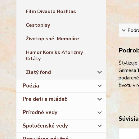
Film Divadlo Rozhlas
Cestopisy
Podro
Životopisné, Memoáre
Podrobn
Humor Komiks Aforizmy
Citáty
Štylizuje
Grimesa.
Zlatý fond
podarenéh
životu v 
Poézia
Pre deti a mládež
Prírodné vedy
Súvisia
Spoločenské vedy