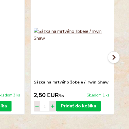
Sázka na mrtvého žokeje / Irwin Shaw
Ch
2,50 EUR
3
kladom 3 ks
Skladom 1 ks
/
ks
šíka
Pridať do košíka