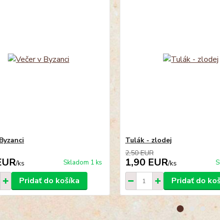
 Byzanci
Tulák - zlodej
2,50 EUR
EUR
1,90 EUR
Skladom 1 ks
S
/
ks
/
ks
Pridať do košíka
Pridať do ko