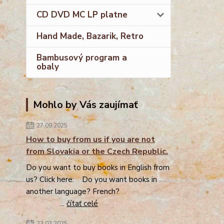
CD DVD MC LP platne
Hand Made, Bazarik, Retro
Bambusový program a
obaly
Mohlo by Vás zaujímať
27.09.2025
How to buy from us if you are not
from Slovakia or the Czech Republic.
Do you want to buy books in English from
us? Click here: Do you want books in
another language? French?
...
čítať celé
23.02.2025