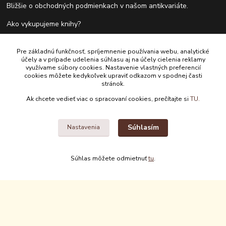
Bližšie o obchodných podmienkach v našom antikvariáte.
Ako vykupujeme knihy?
Formulár pre vrátenie tovaru do 14 dní.
Pre základnú funkčnosť, spríjemnenie používania webu, analytické
účely a v prípade udelenia súhlasu aj na účely cielenia reklamy
využívame súbory cookies. Nastavenie vlastných preferencií
cookies môžete kedykoľvek upraviť odkazom v spodnej časti
Kontakty
stránok.
Ak chcete vedieť viac o spracovaní cookies, prečítajte si
TU.
Antikvariát Antikvýchod
+421 911 881 967
Súhlasím
Nastavenia
antikvariat@antikvychod.sk
Súhlas môžete odmietnuť
tu
.
Upravit sběr cookies.