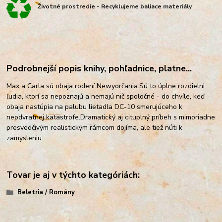
Životné prostredie - Recyklujeme baliace materiály
Podrobnejší popis knihy, pohľadnice, platne...
Max a Carla sú obaja rodení Newyorčania.
Sú to úplne rozdielni
ľudia, ktorí sa nepoznajú a nemajú nič spoločné - do chvíle, keď
obaja nastúpia na palubu lietadla DC-10 smerujúceho k
neodvratnej katastrofe.
Dramatický aj cituplný príbeh s mimoriadne
presvedčivým realistickým rámcom dojíma, ale tiež núti k
zamysleniu.
Tovar je aj v týchto kategóriách:
Beletria / Romány