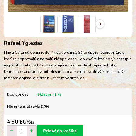
Rafael Yglesias
Max a Carla sú obaja rodení Newyorčania. Sú to úplne rozdielni ľudia,
ktorí sa nepoznajú a nemajú nič spoločné - do chvíle, keď obaja nastúpia
na palubu lietadla DC-10 smerujúceho k neodvratnej katastrofe.
Dramatický aj cituplný príbeh s mimoriadne presvedčivým realistickým
rámcom dojíma, ale tiež n...
chcem vedieť viac...
Dostupnosť
Skladom 1 ks
Nie sme platcovia DPH
4,50 EUR
/
ks
Pridať do košíka