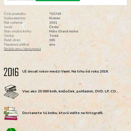
Číslo produktu:
*03748
Vydavateľstvo:
Klokan
Rok vydania:
2001
Jazyk:
Česky
Stav vnútra knihy:
Málo čítaná kniha
Väzba:
Tvrdá
Počet strán:
365
Papierový prebal:
áno
Strážiť cenu / dostupnosť
Už desať rokov medzi Vami. Na trhu od roku 2016.
Viac ako 20 000 kníh, knižočiek, pohľadníc, DVD, LP, CD...
Dostanete tú knihu, ktorú vidíte na fotografii.