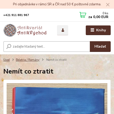
Pri objednávke v rámci SR a ČR nad 50 € poštovné zdarma.
0
ks
+421 911 881 967
za
0,00 EUR
Knihy
Hľadať
Úvod
Beletria / Romány
Nemít co ztratit
Nemít co ztratit