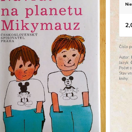
Nie
2,
Číslo p
Autor:
Jazyk:
Počet s
Stav vn
knihy: