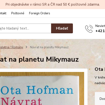
Pri objednávke v rámci SR a ČR nad 50 € poštovné zdarma.
ntakt
Poštovné
Foreign Orders
Neviet
Hľadať
+421
eletria / Romány
Návrat na planetu Mikymauz
at na planetu Mikymauz
Ota
V knihe
nadväz
Dos