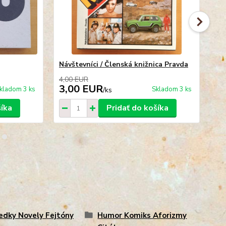
Návštevníci / Členská knižnica Pravda
Luc
4,00 EUR
3,00 EUR
2
kladom 3 ks
Skladom 3 ks
/
ks
šíka
Pridať do košíka
edky Novely Fejtóny
Humor Komiks Aforizmy