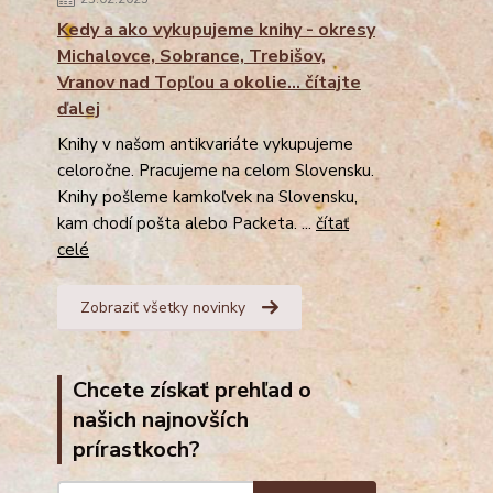
Kedy a ako vykupujeme knihy - okresy
Michalovce, Sobrance, Trebišov,
Vranov nad Topľou a okolie... čítajte
ďalej
Knihy v našom antikvariáte vykupujeme
celoročne. Pracujeme na celom Slovensku.
Knihy pošleme kamkoľvek na Slovensku,
kam chodí pošta alebo Packeta. ...
čítať
celé
Zobraziť všetky novinky
Chcete získať prehľad o
našich najnovších
prírastkoch?