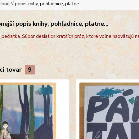
bnejší popis knihy, pohľadnice, platne...
ejší popis knihy, pohľadnice, platne...
e pečiatka,
Súbor desiatich kratších próz, ktoré voľne nadväzujú 
ci tovar
9