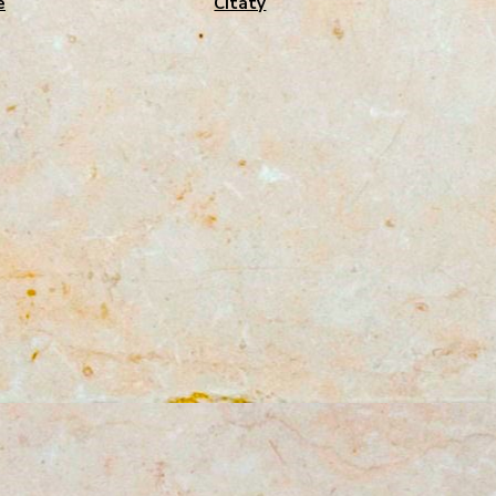
e
Citáty