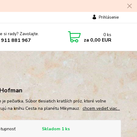
Prihlásenie
e si rady? Zavolajte.
0
ks
za
0,00 EUR
 911 881 967
 Hofman
 je pečiatka, Súbor desiatich kratších próz, ktoré voľne
ujú na knihu Cesta na planétu Mikymauz.
chcem vedieť viac...
tupnosť
Skladom 1 ks