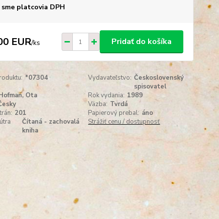
 sme platcovia DPH
00 EUR
Pridať do košíka
/
ks
roduktu:
*07304
Vydavateľstvo:
Československý
spisovatel
Hofman, Ota
Rok vydania:
1989
Česky
Väzba:
Tvrdá
trán:
201
Papierový prebal:
áno
útra
Čítaná - zachovalá
Strážiť cenu / dostupnosť
kniha