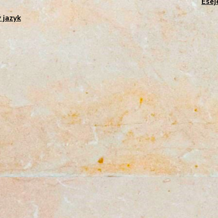
Esej
 jazyk