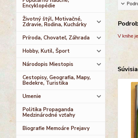
Populárno náučné,
Podro
Encyklopédie
Životný štýl, Motivačné,
Podrobn
Zdravie, Rodina, Kuchárky
V knihe j
Príroda, Chovateľ, Záhrada
Hobby, Kutil, Šport
Národopis Miestopis
Súvisia
Cestopisy, Geografia, Mapy,
Bedekre, Turistika
Umenie
Politika Propaganda
Medzinárodné vzťahy
Biografie Memoáre Prejavy