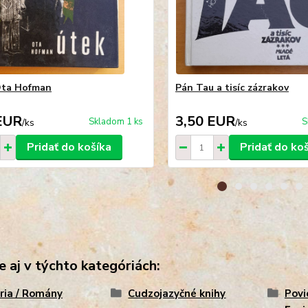
Ota Hofman
Pán Tau a tisíc zázrakov
EUR
3,50 EUR
Skladom 1 ks
S
/
ks
/
ks
Pridať do košíka
Pridať do ko
e aj v týchto kategóriách:
ria / Romány
Cudzojazyčné knihy
Povi