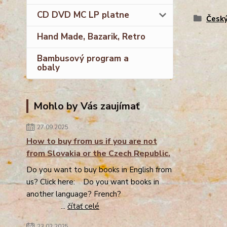
CD DVD MC LP platne
Český
Hand Made, Bazarik, Retro
Bambusový program a
obaly
Mohlo by Vás zaujímať
27.09.2025
How to buy from us if you are not
from Slovakia or the Czech Republic.
Do you want to buy books in English from
us? Click here: Do you want books in
another language? French?
...
čítať celé
23.02.2025