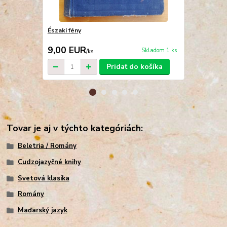
Északi fény
Die Tochter 
15,00 EUR
9,00 EUR
5,00 EU
Skladom 1 ks
/
ks
Pridať do košíka
Tovar je aj v týchto kategóriách:
Beletria / Romány
Cudzojazyčné knihy
Svetová klasika
Romány
Maďarský jazyk