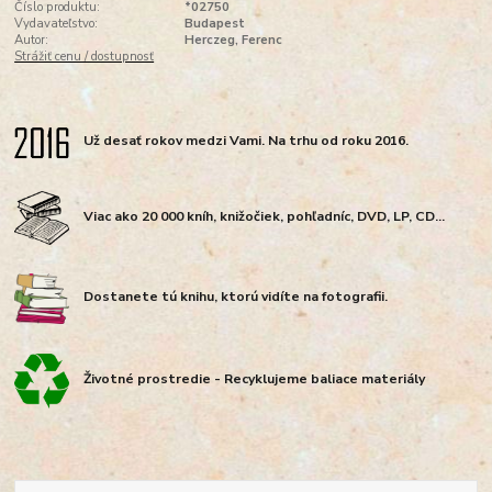
Číslo produktu:
*02750
Vydavateľstvo:
Budapest
Autor:
Herczeg, Ferenc
Strážiť cenu / dostupnosť
Už desať rokov medzi Vami. Na trhu od roku 2016.
Viac ako 20 000 kníh, knižočiek, pohľadníc, DVD, LP, CD...
Dostanete tú knihu, ktorú vidíte na fotografii.
Životné prostredie - Recyklujeme baliace materiály