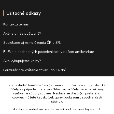
Užitočné odkazy
Kontaktujte nás.
Aké je u nás poštovné?
Zasielame aj mimo územia ČR a SR.
Bližšie o obchodných podmienkach v našom antikvariáte.
Ako vykupujeme knihy?
Formulár pre vrátenie tovaru do 14 dní.
Pre základnú funkčnosť, spríjemnenie používania webu, analytické
Kontakty
účely a v prípade udelenia súhlasu aj na účely cielenia reklamy
využívame súbory cookies. Nastavenie vlastných preferencií
cookies môžete kedykoľvek upraviť odkazom v spodnej časti
Antikvariát Antikvýchod
stránok.
Ak chcete vedieť viac o spracovaní cookies, prečítajte si
TU.
+421 911 881 967