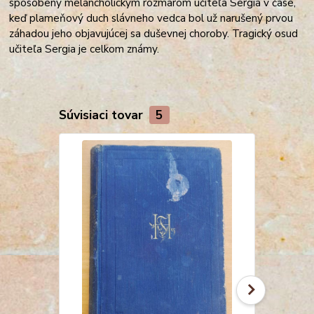
spôsobený melancholickým rozmarom učiteľa Sergia v čase,
keď plameňový duch slávneho vedca bol už narušený prvou
záhadou jeho objavujúcej sa duševnej choroby. Tragický osud
učiteľa Sergia je celkom známy.
Súvisiaci tovar
5