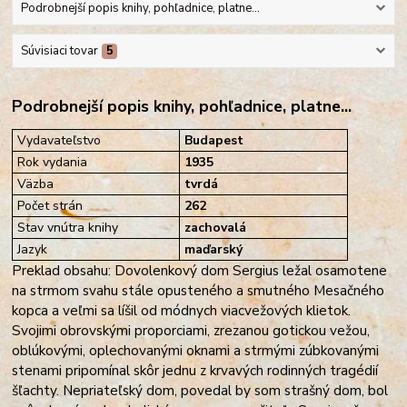
Podrobnejší popis knihy, pohľadnice, platne...
Súvisiaci tovar
5
Podrobnejší popis knihy, pohľadnice, platne...
Vydavateľstvo
Budapest
Rok vydania
1935
Väzba
tvrdá
Počet strán
262
Stav vnútra knihy
zachovalá
Jazyk
maďarský
Preklad obsahu: Dovolenkový dom Sergius ležal osamotene
na strmom svahu stále opusteného a smutného Mesačného
kopca a veľmi sa líšil od módnych viacvežových klietok.
Svojimi obrovskými proporciami, zrezanou gotickou vežou,
oblúkovými, oplechovanými oknami a strmými zúbkovanými
stenami pripomínal skôr jednu z krvavých rodinných tragédií
šľachty. Nepriateľský dom, povedal by som strašný dom, bol