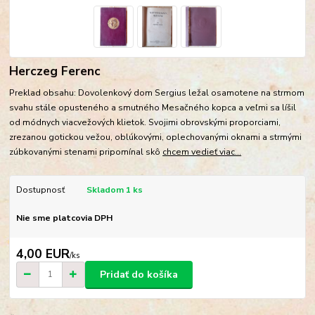
Herczeg Ferenc
Preklad obsahu: Dovolenkový dom Sergius ležal osamotene na strmom
svahu stále opusteného a smutného Mesačného kopca a veľmi sa líšil
od módnych viacvežových klietok. Svojimi obrovskými proporciami,
zrezanou gotickou vežou, oblúkovými, oplechovanými oknami a strmými
zúbkovanými stenami pripomínal skô
chcem vedieť viac...
Dostupnosť
Skladom 1 ks
Nie sme platcovia DPH
4,00 EUR
/
ks
Pridať do košíka