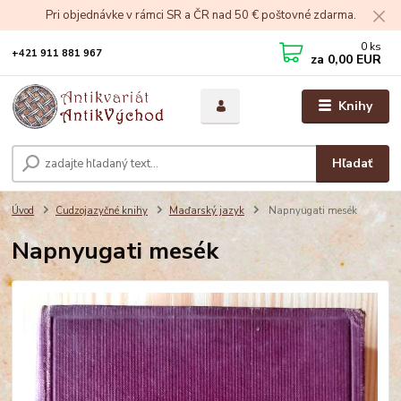
Pri objednávke v rámci SR a ČR nad 50 € poštovné zdarma.
0
ks
+421 911 881 967
za
0,00 EUR
Knihy
Hľadať
Úvod
Cudzojazyčné knihy
Maďarský jazyk
Napnyugati mesék
Napnyugati mesék