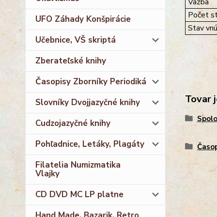
Väzba
Počet st
UFO Záhady Konšpirácie
Stav vnú
Učebnice, VŠ skriptá
Zberateľské knihy
Časopisy Zborníky Periodiká
Tovar j
Slovníky Dvojjazyčné knihy
Spolo
Cudzojazyčné knihy
Pohľadnice, Letáky, Plagáty
Časop
Filatelia Numizmatika
Vlajky
CD DVD MC LP platne
Hand Made, Bazarik, Retro