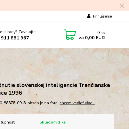
Prihlásenie
e si rady? Zavolajte.
0
ks
za
0,00 EUR
 911 881 967
tnutie slovenskej inteligencie Trenčianske
ice 1996
0-88878-09-8, obsah je na foto.
chcem vedieť viac...
tupnosť
Skladom 1 ks