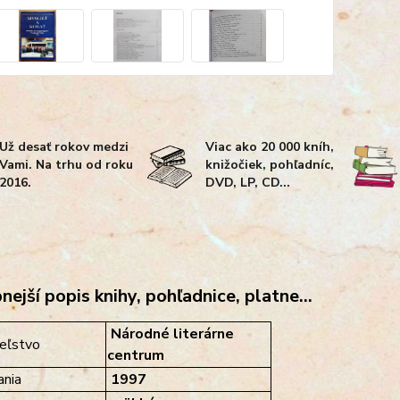
Už desať rokov medzi
Viac ako 20 000 kníh,
Vami. Na trhu od roku
knižočiek, pohľadníc,
2016.
DVD, LP, CD...
ejší popis knihy, pohľadnice, platne...
Národné literárne
eľstvo
centrum
nia
1997