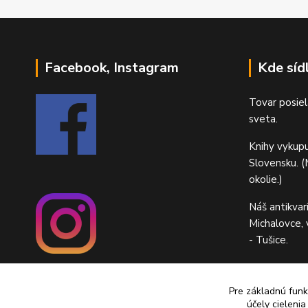
Facebook, Instagram
Kde síd
Tovar posiel
sveta.
Knihy vykup
Slovensku. (M
okolie.)
Náš antikvar
Michalovce,
- Tušice.
Pre základnú funk
účely cieleni