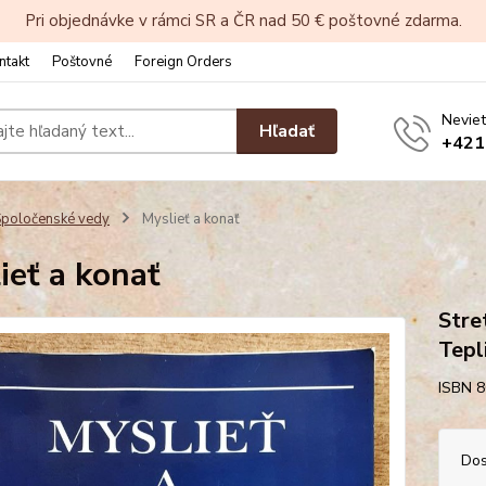
Pri objednávke v rámci SR a ČR nad 50 € poštovné zdarma.
ntakt
Poštovné
Foreign Orders
Neviet
Hľadať
+421
poločenské vedy
Myslieť a konať
ieť a konať
Stre
Tepl
ISBN 8
Dos