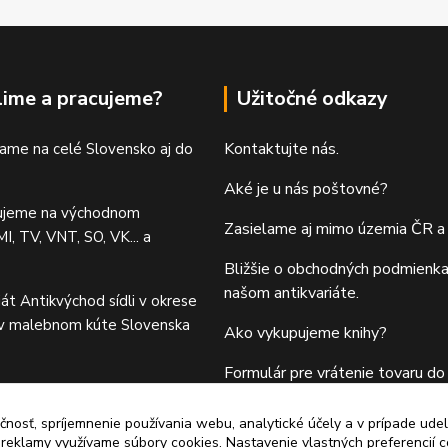
lime a pracujeme?
Užitočné odkazy
Kontaktujte nás.
ame na celé Slovensko aj do
Aké je u nás poštovné?
ujeme na východnom
Zasielame aj mimo územia ČR a
I, TV, VNT, SO, VK... a
Bližšie o obchodných podmienka
našom antikvariáte.
iát Antikvýchod sídli v okrese
 v malebnom kúte Slovenska
Ako vykupujeme knihy?
Formulár pre vrátenie tovaru do 
čnosť, spríjemnenie používania webu, analytické účely a v prípade udel
a reklamy využívame súbory cookies. Nastavenie vlastných preferencií 