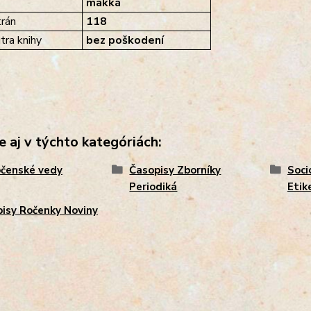
mäkká
rán
118
tra knihy
bez poškodení
e aj v týchto kategóriách:
čenské vedy
Časopisy Zborníky
Soci
Periodiká
Etik
isy Ročenky Noviny