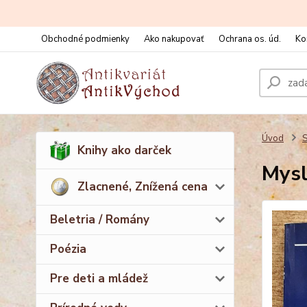
Obchodné podmienky
Ako nakupovať
Ochrana os. úd.
Ko
Úvod
S
Knihy ako darček
Mysl
Zlacnené, Znížená cena
Beletria / Romány
Poézia
Pre deti a mládež