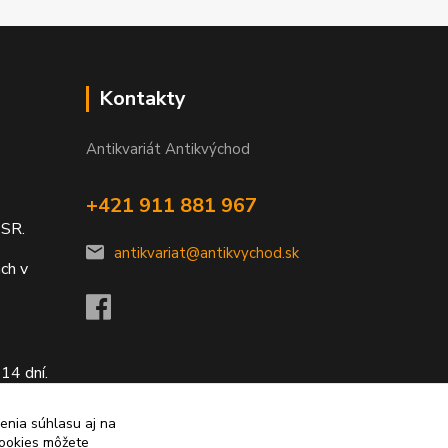
Kontakty
Antikvariát Antikvýchod
+421 911 881 967
 SR.
antikvariat@antikvychod.sk
ch v
14 dní.
enia súhlasu aj na
cookies môžete