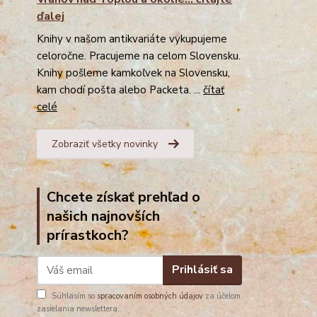
ďalej
Knihy v našom antikvariáte vykupujeme
celoročne. Pracujeme na celom Slovensku.
Knihy pošleme kamkoľvek na Slovensku,
kam chodí pošta alebo Packeta. ...
čítať
celé
Zobraziť všetky novinky
Chcete získať prehľad o
našich najnovších
prírastkoch?
Prihlásiť sa
Súhlasím so
spracovaním osobných údajov
za účelom
zasielania newslettera.