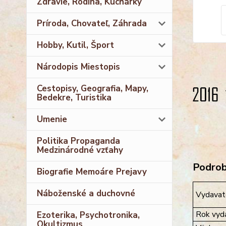
Zdravie, Rodina, Kuchárky
Príroda, Chovateľ, Záhrada
Hobby, Kutil, Šport
Národopis Miestopis
Cestopisy, Geografia, Mapy,
Bedekre, Turistika
Umenie
Politika Propaganda
Medzinárodné vzťahy
Podrobn
Biografie Memoáre Prejavy
Náboženské a duchovné
Vydavat
Rok vyda
Ezoterika, Psychotronika,
Okultizmus