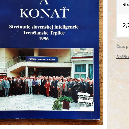
Nie
2,
Číslo p
Strážiť