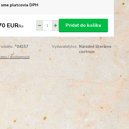
 sme platcovia DPH
70 EUR
Pridať do košíka
/
ks
roduktu:
*04157
Vydavateľstvo:
Národné literárne
centrum
 cenu / dostupnosť