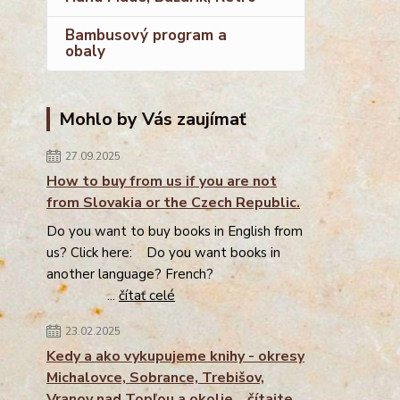
Bambusový program a
obaly
Mohlo by Vás zaujímať
27.09.2025
How to buy from us if you are not
from Slovakia or the Czech Republic.
Do you want to buy books in English from
us? Click here: Do you want books in
another language? French?
...
čítať celé
23.02.2025
Kedy a ako vykupujeme knihy - okresy
Michalovce, Sobrance, Trebišov,
Vranov nad Topľou a okolie... čítajte