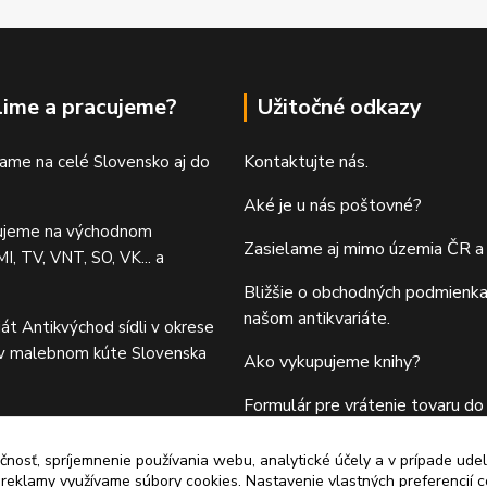
lime a pracujeme?
Užitočné odkazy
Kontaktujte nás.
ame na celé Slovensko aj do
Aké je u nás poštovné?
ujeme na východnom
Zasielame aj mimo územia ČR a
I, TV, VNT, SO, VK... a
Bližšie o obchodných podmienka
našom antikvariáte.
iát Antikvýchod sídli v okrese
 v malebnom kúte Slovenska
Ako vykupujeme knihy?
Formulár pre vrátenie tovaru do 
čnosť, spríjemnenie používania webu, analytické účely a v prípade udel
a reklamy využívame súbory cookies. Nastavenie vlastných preferencií 