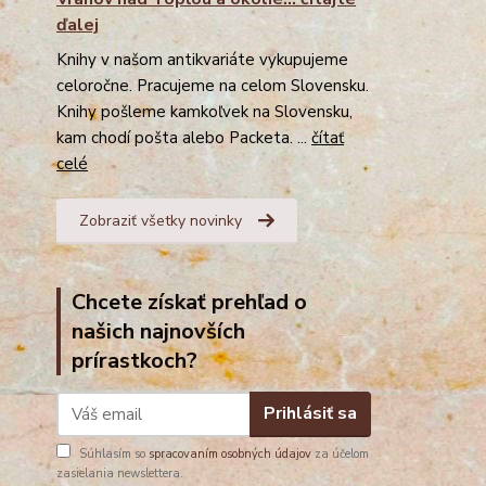
ďalej
Knihy v našom antikvariáte vykupujeme
celoročne. Pracujeme na celom Slovensku.
Knihy pošleme kamkoľvek na Slovensku,
kam chodí pošta alebo Packeta. ...
čítať
celé
Zobraziť všetky novinky
Chcete získať prehľad o
našich najnovších
prírastkoch?
Prihlásiť sa
Súhlasím so
spracovaním osobných údajov
za účelom
zasielania newslettera.