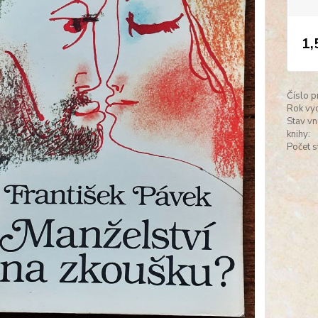
1,
Číslo p
Rok vyd
Stav vn
knihy:
Počet s