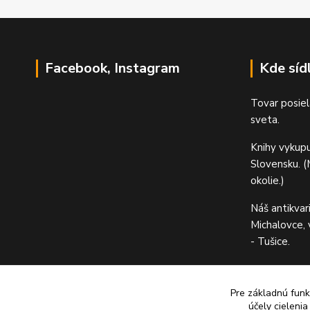
Facebook, Instagram
Kde síd
Tovar posiel
sveta.
Knihy vykup
Slovensku. (M
okolie.)
Náš antikvar
Michalovce,
- Tušice.
Pre základnú funk
účely cieleni