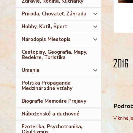
Zdravie, Rodina, Kuchárky
Príroda, Chovateľ, Záhrada
Hobby, Kutil, Šport
Národopis Miestopis
Cestopisy, Geografia, Mapy,
Bedekre, Turistika
Umenie
Politika Propaganda
Medzinárodné vzťahy
Biografie Memoáre Prejavy
Podrobn
Náboženské a duchovné
V knihe j
Ezoterika, Psychotronika,
Okultizmus