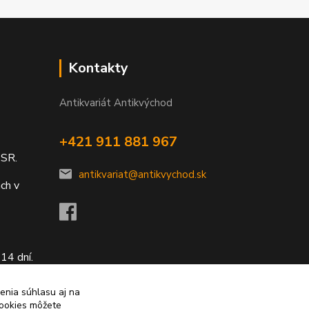
Kontakty
Antikvariát Antikvýchod
+421 911 881 967
 SR.
antikvariat@antikvychod.sk
ch v
14 dní.
enia súhlasu aj na
cookies môžete