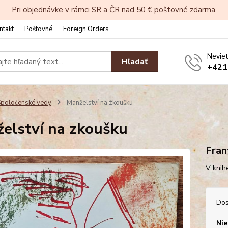
Pri objednávke v rámci SR a ČR nad 50 € poštovné zdarma.
ntakt
Poštovné
Foreign Orders
Neviet
Hľadať
+421
poločenské vedy
Manželství na zkoušku
elství na zkoušku
Fran
V knih
Dos
Nie