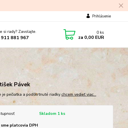
Prihlásenie
e si rady? Zavolajte.
0
ks
za
0,00 EUR
 911 881 967
tišek Pávek
e je pečiatka a podškrtnuté riadky
chcem vedieť viac...
tupnosť
Skladom 1 ks
 sme platcovia DPH