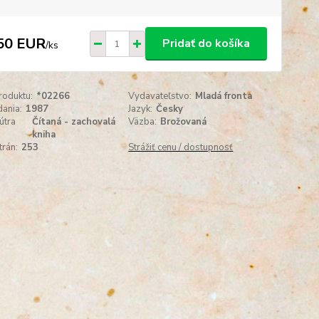
50 EUR
Pridať do košíka
/
ks
roduktu:
*02266
Vydavateľstvo:
Mladá fronta
ania:
1987
Jazyk:
Česky
útra
Čítaná - zachovalá
Väzba:
Brožovaná
kniha
trán:
253
Strážiť cenu / dostupnosť