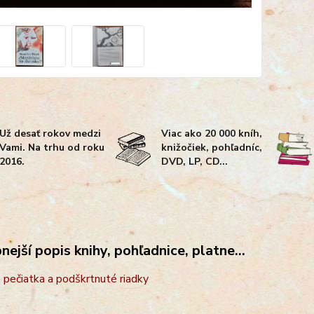
Už desať rokov medzi
Viac ako 20 000 kníh,
Vami. Na trhu od roku
knižočiek, pohľadníc,
2016.
DVD, LP, CD...
ejší popis knihy, pohľadnice, platne...
e pečiatka a podškrtnuté riadky