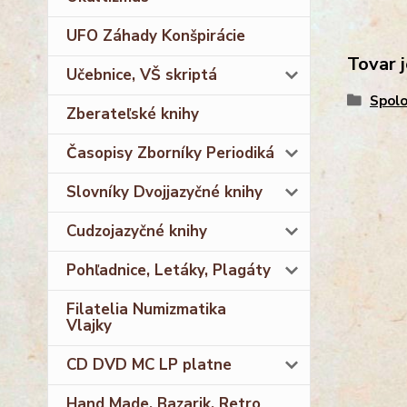
UFO Záhady Konšpirácie
Tovar j
Učebnice, VŠ skriptá
Spolo
Zberateľské knihy
Časopisy Zborníky Periodiká
Slovníky Dvojjazyčné knihy
Cudzojazyčné knihy
Pohľadnice, Letáky, Plagáty
Filatelia Numizmatika
Vlajky
CD DVD MC LP platne
Hand Made, Bazarik, Retro