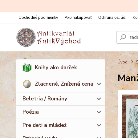
Obchodné podmienky
Ako nakupovať
Ochrana os. úd.
Ko
Úvod
S
Knihy ako darček
Manž
Zlacnené, Znížená cena
Beletria / Romány
Poézia
Pre deti a mládež