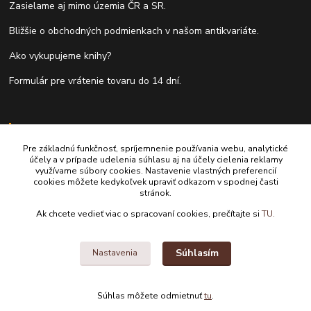
Zasielame aj mimo územia ČR a SR.
Bližšie o obchodných podmienkach v našom antikvariáte.
Ako vykupujeme knihy?
Formulár pre vrátenie tovaru do 14 dní.
Kontakty
Pre základnú funkčnosť, spríjemnenie používania webu, analytické
Antikvariát Antikvýchod
účely a v prípade udelenia súhlasu aj na účely cielenia reklamy
využívame súbory cookies. Nastavenie vlastných preferencií
cookies môžete kedykoľvek upraviť odkazom v spodnej časti
+421 911 881 967
stránok.
Ak chcete vedieť viac o spracovaní cookies, prečítajte si
TU.
antikvariat@antikvychod.sk
Súhlasím
Nastavenia
Súhlas môžete odmietnuť
tu
.