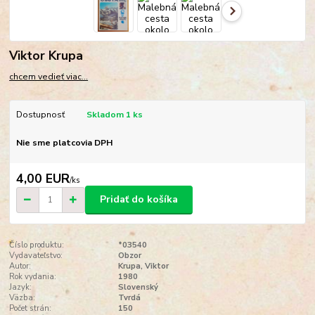
Viktor Krupa
chcem vedieť viac...
Dostupnosť
Skladom 1 ks
Nie sme platcovia DPH
4,00 EUR
/
ks
Pridať do košíka
Číslo produktu:
*03540
Vydavateľstvo:
Obzor
Autor:
Krupa, Viktor
Rok vydania:
1980
Jazyk:
Slovenský
Väzba:
Tvrdá
Počet strán:
150