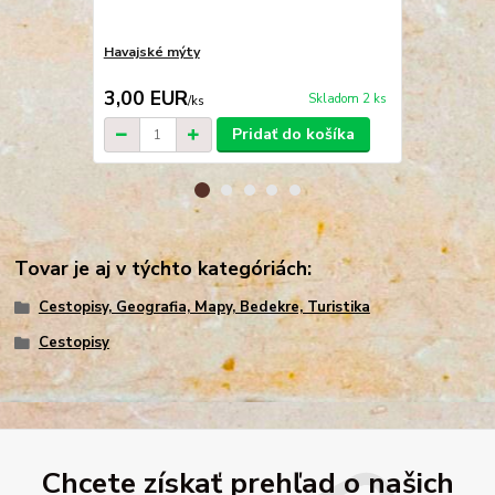
Havajské mýty
Cesty kapit
3,00 EUR
1,80 EU
Skladom 2 ks
/
ks
Pridať do košíka
Tovar je aj v týchto kategóriách:
Cestopisy, Geografia, Mapy, Bedekre, Turistika
Cestopisy
Chcete získať prehľad o našich