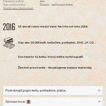
Papierový prebal:
áno
Stav vnútra knihy:
Čítaná - zachovalá kniha
Strážiť cenu / dostupnosť
Už desať rokov medzi Vami. Na trhu od roku 2016.
Viac ako 20 000 kníh, knižočiek, pohľadníc, DVD, LP, CD...
Dostanete tú knihu, ktorú vidíte na fotografii.
Životné prostredie - Recyklujeme baliace materiály
Podrobnejší popis knihy, pohľadnice, platne...
Súvisiaci tovar
5