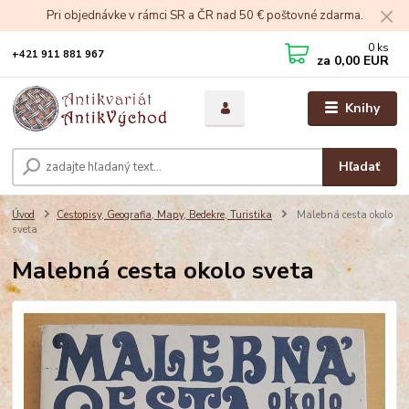
Pri objednávke v rámci SR a ČR nad 50 € poštovné zdarma.
0
ks
+421 911 881 967
za
0,00 EUR
Knihy
Hľadať
Úvod
Cestopisy, Geografia, Mapy, Bedekre, Turistika
Malebná cesta okolo
sveta
Malebná cesta okolo sveta