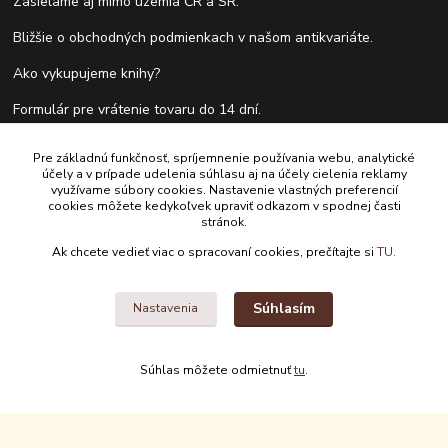
Zasielame aj mimo územia ČR a SR.
Bližšie o obchodných podmienkach v našom antikvariáte.
Ako vykupujeme knihy?
Formulár pre vrátenie tovaru do 14 dní.
Pre základnú funkčnosť, spríjemnenie používania webu, analytické
účely a v prípade udelenia súhlasu aj na účely cielenia reklamy
Kontakty
využívame súbory cookies. Nastavenie vlastných preferencií
cookies môžete kedykoľvek upraviť odkazom v spodnej časti
stránok.
Antikvariát Antikvýchod
Ak chcete vedieť viac o spracovaní cookies, prečítajte si
TU.
+421 911 881 967
Súhlasím
Nastavenia
antikvariat@antikvychod.sk
Súhlas môžete odmietnuť
tu
.