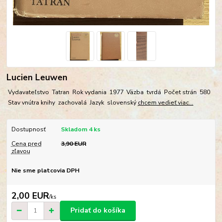
Lucien Leuwen
Vydavateľstvo Tatran Rok vydania 1977 Väzba tvrdá Počet strán 580
Stav vnútra knihy zachovalá Jazyk slovenský
chcem vedieť viac...
Dostupnosť
Skladom 4 ks
Cena pred
3,90 EUR
zľavou
Nie sme platcovia DPH
2,00 EUR
/
ks
Pridať do košíka