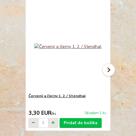
Červený a čierny 1. 2. / Stendhal
Abatiša z Ca
Svetoví klas
3,30 EUR
2,00 EU
Skladom 1 ks
/
ks
Pridať do košíka