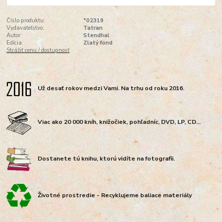
Číslo produktu:
*02319
Vydavateľstvo:
Tatran
Autor:
Stendhal
Edícia:
Zlatý fond
Strážiť cenu / dostupnosť
Už desať rokov medzi Vami. Na trhu od roku 2016.
Viac ako 20 000 kníh, knižočiek, pohľadníc, DVD, LP, CD...
Dostanete tú knihu, ktorú vidíte na fotografii.
Životné prostredie - Recyklujeme baliace materiály