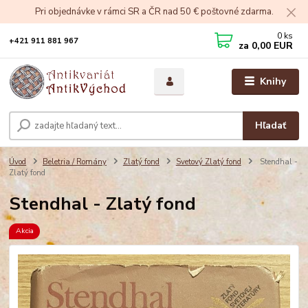
Pri objednávke v rámci SR a ČR nad 50 € poštovné zdarma.
0
ks
+421 911 881 967
za
0,00 EUR
Knihy
Hľadať
Úvod
Beletria / Romány
Zlatý fond
Svetový Zlatý fond
Stendhal -
Zlatý fond
Stendhal - Zlatý fond
Akcia