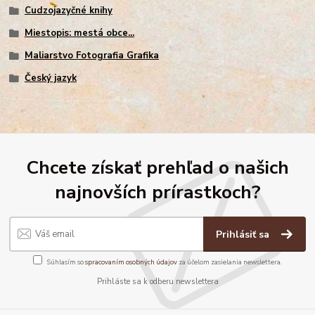
Cudzojazyčné knihy
Miestopis: mestá obce...
Maliarstvo Fotografia Grafika
Český jazyk
Chcete získať prehľad o našich
najnovších prírastkoch?
Prihlásiť sa
Súhlasím so
spracovaním osobných údajov
za účelom zasielania newslettera.
Prihláste sa k odberu newslettera