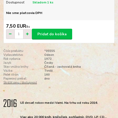
Dostupnosť
Skladom 1 ks
Nie sme platcovia DPH
7,50 EUR
/
ks
Pridať do košíka
Číslo produktu:
*05555
Vydavateľstvo:
Odeon
Rok vydania:
1972
Jazyk:
Česky
Stav vnútra knihy:
Čítaná - zachovalá kniha
Väzba:
Tvrdá
Počet strán:
160
Papierový prebal:
áno
Strážiť cenu / dostupnosť
Už desať rokov medzi Vami. Na trhu od roku 2016.
Viac ako 20 000 kníh, knižočiek, pohľadníc, DVD, LP, CD...