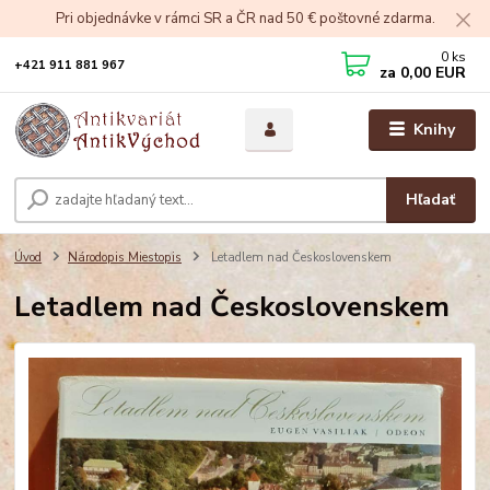
Pri objednávke v rámci SR a ČR nad 50 € poštovné zdarma.
0
ks
+421 911 881 967
za
0,00 EUR
Knihy
Hľadať
Úvod
Národopis Miestopis
Letadlem nad Československem
Letadlem nad Československem