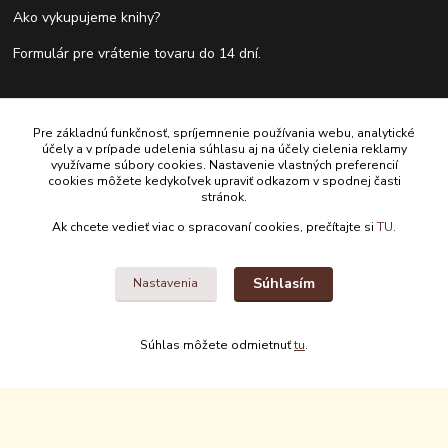
Ako vykupujeme knihy?
Formulár pre vrátenie tovaru do 14 dní.
Kontakty
Pre základnú funkčnosť, spríjemnenie používania webu, analytické
účely a v prípade udelenia súhlasu aj na účely cielenia reklamy
využívame súbory cookies. Nastavenie vlastných preferencií
Antikvariát Antikvýchod
cookies môžete kedykoľvek upraviť odkazom v spodnej časti
stránok.
+421 911 881 967
Ak chcete vedieť viac o spracovaní cookies, prečítajte si
TU.
antikvariat@antikvychod.sk
Súhlasím
Nastavenia
Súhlas môžete odmietnuť
tu
.
Upravit sběr cookies.