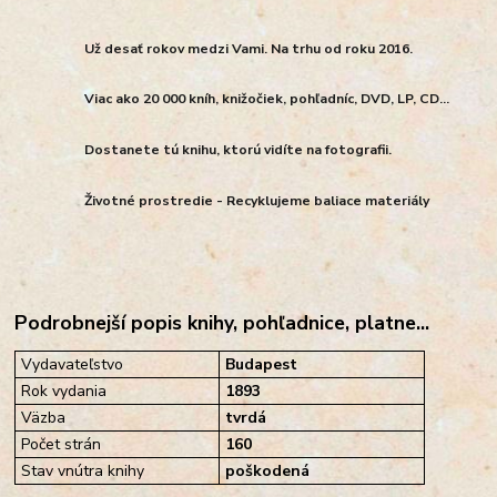
Už desať rokov medzi Vami. Na trhu od roku 2016.
Viac ako 20 000 kníh, knižočiek, pohľadníc, DVD, LP, CD...
Dostanete tú knihu, ktorú vidíte na fotografii.
Životné prostredie - Recyklujeme baliace materiály
Podrobnejší popis knihy, pohľadnice, platne...
Vydavateľstvo
Budapest
Rok vydania
1893
Väzba
tvrdá
Počet strán
160
Stav vnútra knihy
poškodená