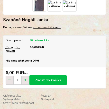
Szabóné Nogáll Janka
Kniha je v maďarčine.
chcem vedieť viac...
Dostupnosť
Skladom 1 ks
Cena pred
10,00 EUR
zľavou
Nie sme platcovia DPH
6,00 EUR
/
ks
Pridať do košíka
Číslo produktu:
*02717
Vydavateľstvo:
Budapest
Strážiť cenu / dostupnosť