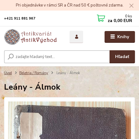
Pri objednávke v rámci SR a ČR nad 50 € poštovné zdarma.
0
ks
+421 911 881 967
za
0,00 EUR
Knihy
Hľadať
Úvod
Beletria / Romány
Leány - Álmok
Leány - Álmok