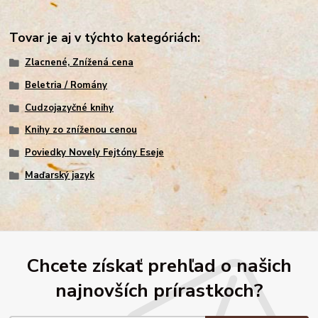
Tovar je aj v týchto kategóriách:
Zlacnené, Znížená cena
Beletria / Romány
Cudzojazyčné knihy
Knihy zo zníženou cenou
Poviedky Novely Fejtóny Eseje
Maďarský jazyk
Chcete získať prehľad o našich
najnovších prírastkoch?