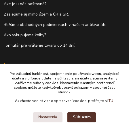
Aké je u nás poštovné?
Zasielame aj mimo územia ČR a SR.
Bližšie o obchodných podmienkach v našom antikvariáte.
Ako vykupujeme knihy?
Formulár pre vrátenie tovaru do 14 dní.
Kontakty
Pre základnú funkčnosť, spríjemnenie používania webu, analytické
Antikvariát Antikvýchod
účely a v prípade udelenia súhlasu aj na účely cielenia reklamy
využívame súbory cookies. Nastavenie vlastných preferencií
cookies môžete kedykoľvek upraviť odkazom v spodnej časti
+421 911 881 967
stránok.
Ak chcete vedieť viac o spracovaní cookies, prečítajte si
TU.
antikvariat@antikvychod.sk
Súhlasím
Nastavenia