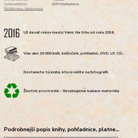
Vydavateľstvo:
SÚH Hurbanovo
Strážiť cenu / dostupnosť
Už desať rokov medzi Vami. Na trhu od roku 2016.
Viac ako 20 000 kníh, knižočiek, pohľadníc, DVD, LP, CD...
Dostanete tú knihu, ktorú vidíte na fotografii.
Životné prostredie - Recyklujeme baliace materiály
Podrobnejší popis knihy, pohľadnice, platne...