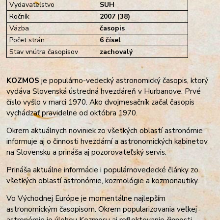
Vydavateľstvo
SUH
Ročník
2007 (38)
Väzba
časopis
Počet strán
6 čísel
Stav vnútra časopisov
zachovalý
KOZMOS
je populárno-vedecký astronomický časopis, ktorý
vydáva Slovenská ústredná hvezdáreň v Hurbanove. Prvé
číslo vyšlo v marci 1970. Ako dvojmesačník začal časopis
vychádzať pravidelne od októbra 1970.
Okrem aktuálnych noviniek zo všetkých oblastí astronómie
informuje aj o činnosti hvezdární a astronomických kabinetov
na Slovensku a prináša aj pozorovateľský servis.
Prináša aktuálne informácie i populárnovedecké články zo
všetkých oblastí astronómie, kozmológie a kozmonautiky.
Vo Východnej Európe je momentálne najlepším
astronomickým časopisom. Okrem popularizovania veľkej
astronómie je úlohou Kozmosu aj reflektovanie činnosti