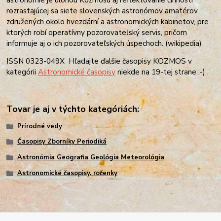
rozrastajúcej sa siete slovenských astronómov amatérov,
združených okolo hvezdární a astronomických kabinetov, pre
ktorých robí operatívny pozorovateľský servis, pričom
informuje aj o ich pozorovateľských úspechoch. (wikipedia)
ISSN 0323-049X Hľadajte ďalšie časopisy KOZMOS v
kategórii
Astronomické časopisy
niekde na 19-tej strane :-)
Tovar je aj v týchto kategóriách:
Prírodné vedy
Časopisy Zborníky Periodiká
Astronómia Geografia Geológia Meteorológia
Astronomické časopisy, ročenky