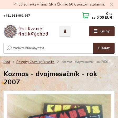
Pri objednávke v rámci SR a ČR nad 50 € poštovné zdarma.
0
ks
+421 911 881 967
za
0,00 EUR
Knihy
Hľadať
Úvod
Časopisy Zborníky Periodiká
Kozmos - dvojmesačník - rok 2007
Kozmos - dvojmesačník - rok
2007