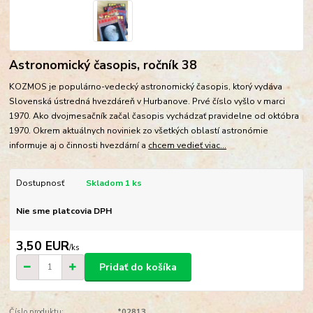
Astronomický časopis, ročník 38
KOZMOS je populárno-vedecký astronomický časopis, ktorý vydáva
Slovenská ústredná hvezdáreň v Hurbanove. Prvé číslo vyšlo v marci
1970. Ako dvojmesačník začal časopis vychádzať pravidelne od októbra
1970. Okrem aktuálnych noviniek zo všetkých oblastí astronómie
informuje aj o činnosti hvezdární a
chcem vedieť viac...
Dostupnosť
Skladom 1 ks
Nie sme platcovia DPH
3,50 EUR
/
ks
Pridať do košíka
Číslo produktu:
*02813