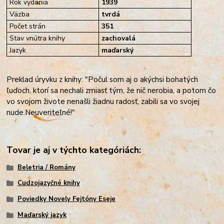
Rok vydania
1939
Väzba
tvrdá
Počet strán
351
Stav vnútra knihy
zachovalá
Jazyk
maďarský
Preklad
úryvku z knihy:
"
Počul som aj o akýchsi bohatých
ľuďoch, ktorí sa nechali zmiasť tým, že nič nerobia, a potom čo
vo svojom živote nenašli žiadnu radosť, zabili sa vo svojej
nude.
Neuveriteľné!"
Tovar je aj v týchto kategóriách:
Beletria / Romány
Cudzojazyčné knihy
Poviedky Novely Fejtóny Eseje
Maďarský jazyk