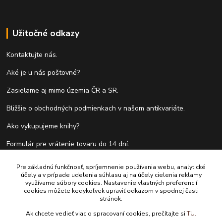
Užitočné odkazy
Kontaktujte nás.
Aké je u nás poštovné?
Zasielame aj mimo územia ČR a SR.
Bližšie o obchodných podmienkach v našom antikvariáte.
Ako vykupujeme knihy?
Formulár pre vrátenie tovaru do 14 dní.
Pre základnú funkčnosť, spríjemnenie používania webu, analytické
účely a v prípade udelenia súhlasu aj na účely cielenia reklamy
Kontakty
využívame súbory cookies. Nastavenie vlastných preferencií
cookies môžete kedykoľvek upraviť odkazom v spodnej časti
stránok.
Antikvariát Antikvýchod
Ak chcete vedieť viac o spracovaní cookies, prečítajte si
TU.