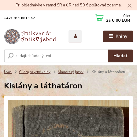
Pri objednávke v rámci SR a ČR nad 50 € poštovné zdarma.
0
ks
+421 911 881 967
za
0,00 EUR
Knihy
Hľadať
Úvod
Cudzojazyčné knihy
Maďarský jazyk
Kislány a láthatáron
Kislány a láthatáron