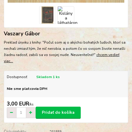
Vaszary Gábor
Preklad úryvku z knihy: "Počul som aj o akýchsi bohatých ľuďoch, ktorí sa
nechali zmiasť tým, že nič nerobia, a potom čo vo svojom živote nenašli
žiadnu radosť, zabili sa vo svojej nude. Neuveriteľné!"
chcem vedieť
viac...
Dostupnosť
Skladom 1 ks
Nie sme platcovia DPH
3,00 EUR
/
ks
Pridať do košíka
Číslo produktu:
*01889