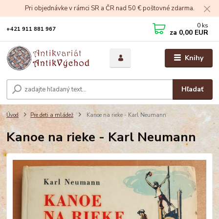
Pri objednávke v rámci SR a ČR nad 50 € poštovné zdarma.
0
ks
+421 911 881 967
za
0,00 EUR
Knihy
Hľadať
Úvod
Pre deti a mládež
Kanoe na rieke - Karl Neumann
Kanoe na rieke - Karl Neumann