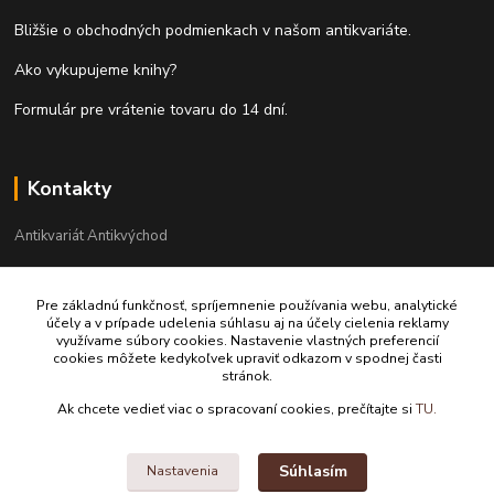
Bližšie o obchodných podmienkach v našom antikvariáte.
Ako vykupujeme knihy?
Formulár pre vrátenie tovaru do 14 dní.
Kontakty
Antikvariát Antikvýchod
+421 911 881 967
Pre základnú funkčnosť, spríjemnenie používania webu, analytické
účely a v prípade udelenia súhlasu aj na účely cielenia reklamy
antikvariat@antikvychod.sk
využívame súbory cookies. Nastavenie vlastných preferencií
cookies môžete kedykoľvek upraviť odkazom v spodnej časti
stránok.
Ak chcete vedieť viac o spracovaní cookies, prečítajte si
TU.
Súhlasím
Nastavenia
Upravit sběr cookies.