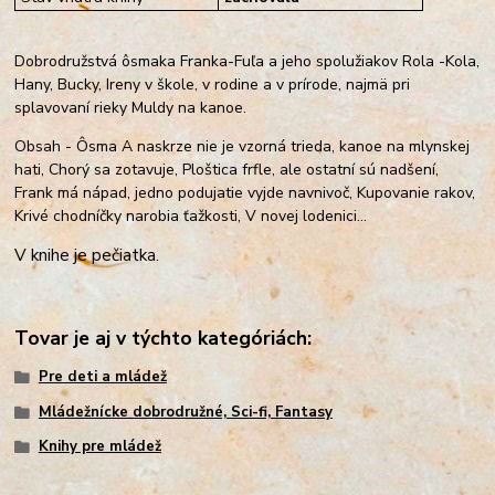
Dobrodružstvá ôsmaka Franka-Fuľa a jeho spolužiakov Rola -Kola,
Hany, Bucky, Ireny v škole, v rodine a v prírode, najmä pri
splavovaní rieky Muldy na kanoe.
Obsah - Ôsma A naskrze nie je vzorná trieda, kanoe na mlynskej
hati, Chorý sa zotavuje, Ploštica frfle, ale ostatní sú nadšení,
Frank má nápad, jedno podujatie vyjde navnivoč, Kupovanie rakov,
Krivé chodníčky narobia ťažkosti, V novej lodenici…
V knihe je pečiatka.
Tovar je aj v týchto kategóriách:
Pre deti a mládež
Mládežnícke dobrodružné, Sci-fi, Fantasy
Knihy pre mládež