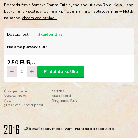
Dobrodružstvá ôsmaka Franka-Fuľa a jeho spolužiakov Rola -Kola, Hany,
Bucky, Ireny v škole, v rodine a v prírode, najmä pri splavovaní rieky Muldy
na kanoe.
chcem vedieť viac...
Dostupnosť
Skladom 1 ks
Nie sme platcovia DPH
2,50 EUR
/
ks
Pridať do košíka
Číslo produktu:
*03782
Vydavateľstvo:
Mladé letá
Autor:
Neumann, Karl
Strážiť cenu / dostupnosť
Už desať rokov medzi Vami. Na trhu od roku 2016.