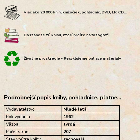
Viac ako 20 000 kníh, knižočiek, pohľadníc, DVD, LP, CD...
Dostanete tú knihu, ktorú vidíte na fotografii.
Životné prostredie - Recyklujeme baliace materiály
Podrobnejší popis knihy, pohľadnice, platne...
Vydavateľstvo
Mladé letá
Rok vydania
1962
Väzba
tvrdá
Počet strán
207
Stav vnútra knihy
zachovalá