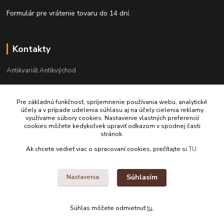
Formulár pre vrátenie tovaru do 14 dní.
Kontakty
Antikvariát Antikvýchod
+421 911 881 967
Pre základnú funkčnosť, spríjemnenie používania webu, analytické
účely a v prípade udelenia súhlasu aj na účely cielenia reklamy
antikvariat@antikvychod.sk
využívame súbory cookies. Nastavenie vlastných preferencií
cookies môžete kedykoľvek upraviť odkazom v spodnej časti
stránok.
Ak chcete vedieť viac o spracovaní cookies, prečítajte si
TU.
Súhlasím
Nastavenia
Upravit sběr cookies.
Súhlas môžete odmietnuť
tu
.
Vytvorené na
Eshop-rychlo.sk