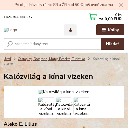
Pri objednávke v rámci SR a ČR nad 50 € poštovné zdarma.
0
ks
+421 911 881 967
za
0,00 EUR
Knihy
Hľadať
Úvod
Cestopisy, Geografia, Mapy, Bedekre, Turistika
Kalózvilág a kínai
vizeken
Kalózvilág a kínai vizeken
Aleko E. Lilius