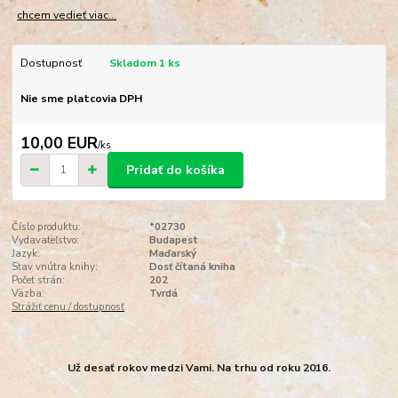
chcem vedieť viac...
Dostupnosť
Skladom 1 ks
Nie sme platcovia DPH
10,00 EUR
/
ks
Pridať do košíka
Číslo produktu:
*02730
Vydavateľstvo:
Budapest
Jazyk:
Maďarský
Stav vnútra knihy:
Dosť čítaná kniha
Počet strán:
202
Väzba:
Tvrdá
Strážiť cenu / dostupnosť
Už desať rokov medzi Vami. Na trhu od roku 2016.