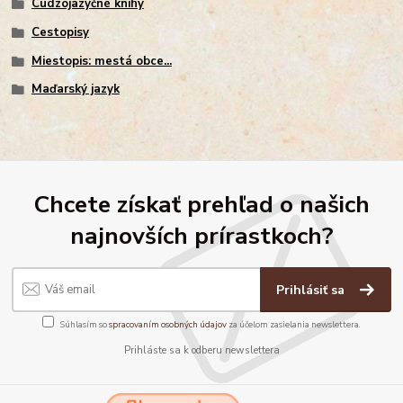
Cudzojazyčné knihy
Cestopisy
Miestopis: mestá obce...
Maďarský jazyk
Chcete získať prehľad o našich
najnovších prírastkoch?
Prihlásiť sa
Súhlasím so
spracovaním osobných údajov
za účelom zasielania newslettera.
Prihláste sa k odberu newslettera