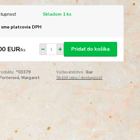
tupnosť
Skladom 1 ks
 sme platcovia DPH
00 EUR
Pridať do košíka
/
ks
roduktu:
*03379
Vydavateľstvo:
Ikar
Porterová, Margaret
Strážiť cenu / dostupnosť