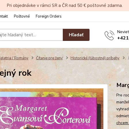
Pri objednávke v rámci SR a ČR nad 50 € poštovné zdarma.
ntakt
Poštovné
Foreign Orders
Neviet
Hľadať
+421
eletria / Romány
Čítanie pre ženy
Historické (ľúbostné) príbehy
J
lejný rok
Marg
Pre ro
manžel
vyhrad
odmiet
chcem v