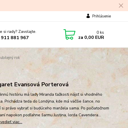
Prihlásenie
e si rady? Zavolajte.
0
ks
za
0,00 EUR
 911 881 967
ubilejný rok
aret Evansová Porterová
dinnú históriu má lady Miranda ťažkosti nájsť si vhodného
a. Prichádza teda do Londýna, kde má väčšie šance, no
í si právo vybrať si budúceho manžela sama. Po počiatočnom
aní napokon podľahne šarmu Justina, lorda Cavendera...
edieť viac...