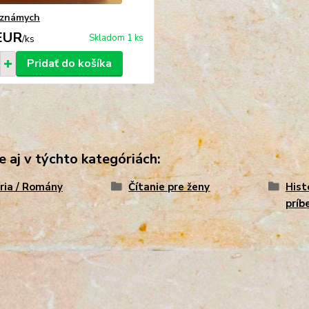
eznámych
EUR
Skladom 1 ks
/
ks
Pridať do košíka
e aj v týchto kategóriách:
ria / Romány
Čítanie pre ženy
Hist
príb