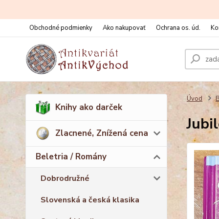
Obchodné podmienky
Ako nakupovať
Ochrana os. úd.
Ko
Úvod
B
Knihy ako darček
Jubi
Zlacnené, Znížená cena
Beletria / Romány
Dobrodružné
Slovenská a česká klasika