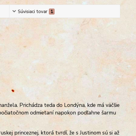
Súvisiaci tovar
1
 manžela. Prichádza teda do Londýna, kde má väčšie
o počiatočnom odmietaní napokon podľahne šarmu
ruskej princezn
ej, ktorá tvrdí, že s Justinom sú si až