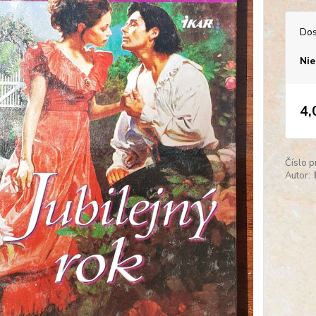
Dos
Nie
4,
Číslo p
Autor: