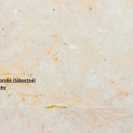
orické (ľúbostné)
ehy