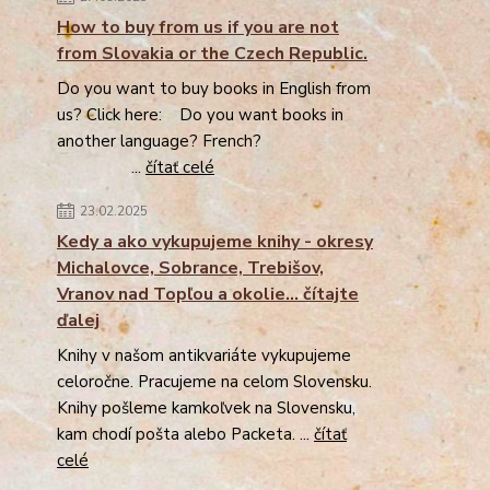
How to buy from us if you are not
from Slovakia or the Czech Republic.
Do you want to buy books in English from
us? Click here: Do you want books in
another language? French?
...
čítať celé
23.02.2025
Kedy a ako vykupujeme knihy - okresy
Michalovce, Sobrance, Trebišov,
Vranov nad Topľou a okolie... čítajte
ďalej
Knihy v našom antikvariáte vykupujeme
celoročne. Pracujeme na celom Slovensku.
Knihy pošleme kamkoľvek na Slovensku,
kam chodí pošta alebo Packeta. ...
čítať
celé