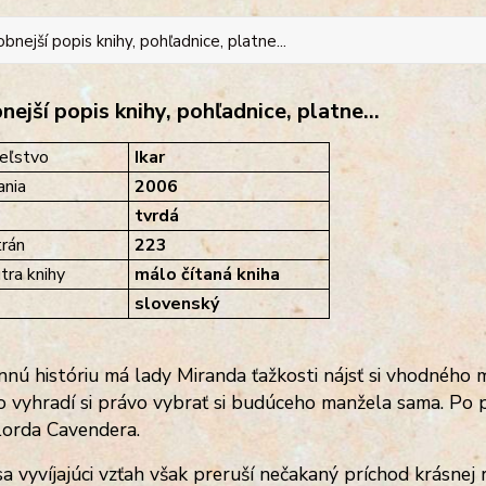
bnejší popis knihy, pohľadnice, platne...
ejší popis knihy, pohľadnice, platne...
eľstvo
Ikar
nia
2006
tvrdá
rán
223
tra knihy
málo čítaná kniha
slovenský
nnú históriu má lady Miranda ťažkosti nájsť si vhodného
no vyhradí si právo vybrať si budúceho manžela sama. P
 lorda Cavendera.
a vyvíjajúci vzťah však preruší nečakaný príchod krásnej 