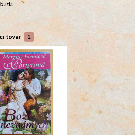
blízki.
ci tovar
1