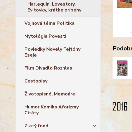
Harlequin, Lovestory,
Evitovky, krátke príbehy
Vojnová téma Politika
Mytológia Povesti
Podobn
Poviedky Novely Fejtóny
Eseje
Film Divadlo Rozhlas
Cestopisy
Životopisné, Memoáre
Humor Komiks Aforizmy
Citáty
Zlatý fond