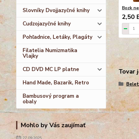
Bozk n
Slovníky Dvojjazyčné knihy
2,50 
Cudzojazyčné knihy
Pohľadnice, Letáky, Plagáty
Filatelia Numizmatika
Vlajky
CD DVD MC LP platne
Tovar j
Hand Made, Bazarik, Retro
Belet
Bambusový program a
obaly
Mohlo by Vás zaujímať
27.09.2025