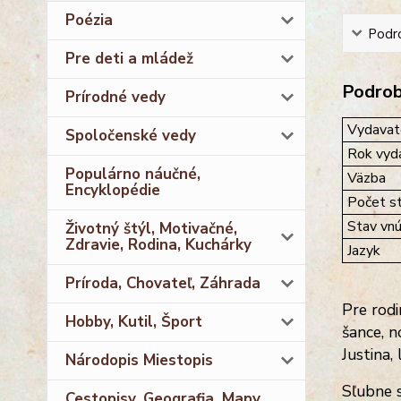
Poézia
Podro
Pre deti a mládež
Podrobn
Prírodné vedy
Vydavat
Spoločenské vedy
Rok vyda
Populárno náučné,
Väzba
Encyklopédie
Počet st
Stav vnú
Životný štýl, Motivačné,
Zdravie, Rodina, Kuchárky
Jazyk
Príroda, Chovateľ, Záhrada
Pre rodi
Hobby, Kutil, Šport
šance, 
Justina,
Národopis Miestopis
Sľubne s
Cestopisy, Geografia, Mapy,