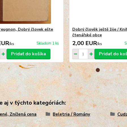
reugnon, Dobrý človek ešte
Dobrý člověk ještě žije / Kn
čtenářské obce
EUR
2,00 EUR
Skladom 1 ks
S
/
ks
/
ks
Pridať do košíka
Pridať do ko
e aj v týchto kategóriách:
ené, Znížená cena
Beletria / Romány
Cudz