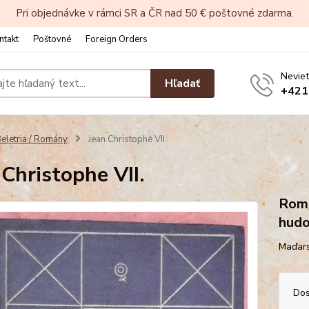
Pri objednávke v rámci SR a ČR nad 50 € poštovné zdarma.
ntakt
Poštovné
Foreign Orders
Neviet
Hľadať
+421
eletria / Romány
Jean Christophe VII.
 Christophe VII.
Roma
hudo
Maďars
Dos