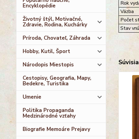
Populárno náučné,
Rok vyda
Encyklopédie
Väzba
Životný štýl, Motivačné,
Počet st
Zdravie, Rodina, Kuchárky
Stav vnú
Príroda, Chovateľ, Záhrada
Hobby, Kutil, Šport
Súvisia
Národopis Miestopis
Cestopisy, Geografia, Mapy,
Bedekre, Turistika
Umenie
Politika Propaganda
Medzinárodné vzťahy
Biografie Memoáre Prejavy