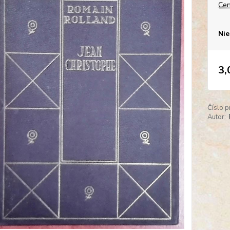
Cen
Nie
3,
Číslo p
Autor: