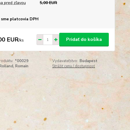
a pred zľavou
5,00 EUR
 sme platcovia DPH
00 EUR
Pridať do košíka
/
ks
roduktu:
*00029
Vydavateľstvo:
Budapest
Rolland, Romain
Strážiť cenu / dostupnosť