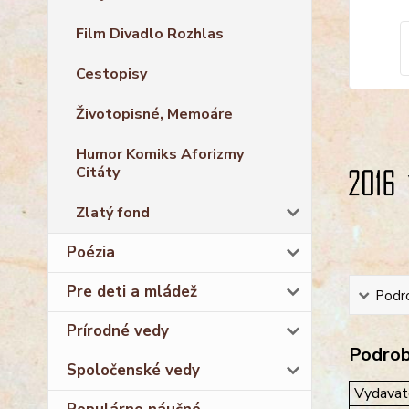
Film Divadlo Rozhlas
Cestopisy
Životopisné, Memoáre
Humor Komiks Aforizmy
Citáty
Zlatý fond
Poézia
Pre deti a mládež
Podro
Prírodné vedy
Podrobn
Spoločenské vedy
Vydavat