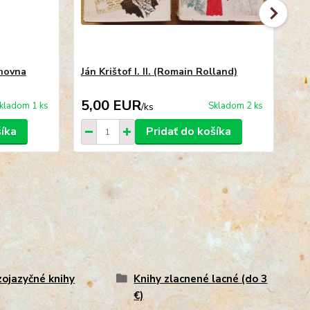
ihovna
Ján Krištof I. II. (Romain Rolland)
Jea
5,
5,00 EUR
3
kladom 1 ks
Skladom 2 ks
/
ks
šíka
Pridať do košíka
ojazyčné knihy
Knihy zlacnené lacné (do 3
€)