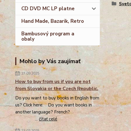
Sveto
CD DVD MC LP platne
Hand Made, Bazarik, Retro
Bambusový program a
obaly
Mohlo by Vás zaujímať
27.09.2025
How to buy from us if you are not
from Slovakia or the Czech Republic.
Do you want to buy books in English from
us? Click here: Do you want books in
another language? French?
...
čítať celé
23.02.2025