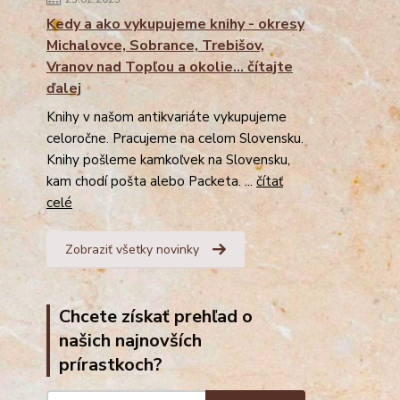
Kedy a ako vykupujeme knihy - okresy
Michalovce, Sobrance, Trebišov,
Vranov nad Topľou a okolie... čítajte
ďalej
Knihy v našom antikvariáte vykupujeme
celoročne. Pracujeme na celom Slovensku.
Knihy pošleme kamkoľvek na Slovensku,
kam chodí pošta alebo Packeta. ...
čítať
celé
Zobraziť všetky novinky
Chcete získať prehľad o
našich najnovších
prírastkoch?