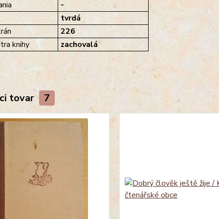
nia
-
tvrdá
rán
226
tra knihy
zachovalá
ci tovar
7