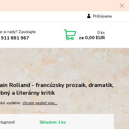
Prihlásenie
e si rady? Zavolajte.
0
ks
za
0,00 EUR
 911 881 967
in Rolland - francúzsky prozaik, dramatik,
bný a literárny kritik
ké vydanie.
chcem vedieť viac...
tupnosť
Skladom 1 ks