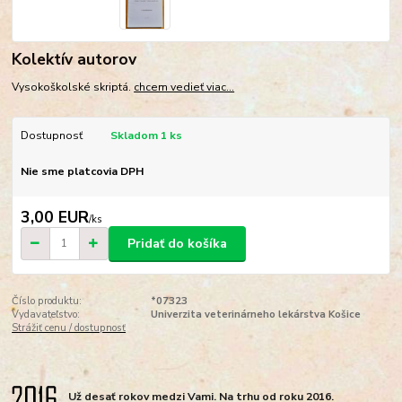
Kolektív autorov
Vysokoškolské skriptá.
chcem vedieť viac...
Dostupnosť
Skladom 1 ks
Nie sme platcovia DPH
3,00 EUR
/
ks
Pridať do košíka
Číslo produktu:
*07323
Vydavateľstvo:
Univerzita veterinárneho lekárstva Košice
Strážiť cenu / dostupnosť
Už desať rokov medzi Vami. Na trhu od roku 2016.