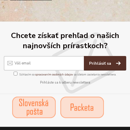
Chcete získať prehľad o našich
najnovších prírastkoch?
Prihlásiť sa
Súhlasím so
spracovaním osobných údajov
za účelom zasielania newslettera.
Prihláste sa k odberu newslettera