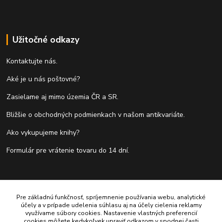
Užitočné odkazy
Kontaktujte nás.
Aké je u nás poštovné?
Zasielame aj mimo územia ČR a SR.
Bližšie o obchodných podmienkach v našom antikvariáte.
Ako vykupujeme knihy?
Formulár pre vrátenie tovaru do 14 dní.
Kontakty
Pre základnú funkčnosť, spríjemnenie používania webu, analytické
účely a v prípade udelenia súhlasu aj na účely cielenia reklamy
Antikvariát Antikvýchod
využívame súbory cookies. Nastavenie vlastných preferencií
cookies môžete kedykoľvek upraviť odkazom v spodnej časti