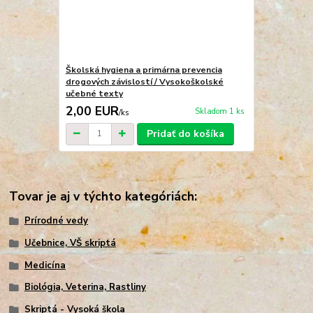
Školská hygiena a primárna prevencia
drogových závislostí / Vysokoškolské
učebné texty
2,00 EUR
Skladom 1 ks
/
ks
Pridať do košíka
Tovar je aj v týchto kategóriách:
Prírodné vedy
Učebnice, VŠ skriptá
Medicína
Biológia, Veterina, Rastliny
Skriptá - Vysoká škola