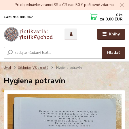
Pri objednávke v rámci SR a ČR nad 50 € poštovné zdarma.
0
ks
+421 911 881 967
za
0,00 EUR
Knihy
Hľadať
Úvod
Učebnice, VŠ skriptá
Hygiena potravín
Hygiena potravín