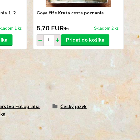
ia 1. 2.
Goya čiže Krutá cesta poznania
Go
5,70 EUR
4
kladom 1 ks
Skladom 2 ks
/
ks
šíka
Pridať do košíka
arstvo Fotografia
Český jazyk
ika