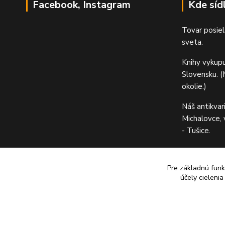
Facebook, Instagram
Kde síd
Tovar posiel
sveta.
Knihy vykup
Slovensku. (M
okolie.)
Náš antikvar
Michalovce,
- Tušice.
Pre základnú funk
účely cieleni