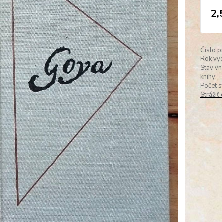
2,
Číslo p
Rok vyd
Stav vn
knihy:
Počet s
Strážiť