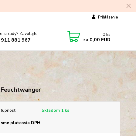
Prihlásenie
e si rady? Zavolajte.
0
ks
za
0,00 EUR
 911 881 967
 Feuchtwanger
tupnosť
Skladom 1 ks
 sme platcovia DPH