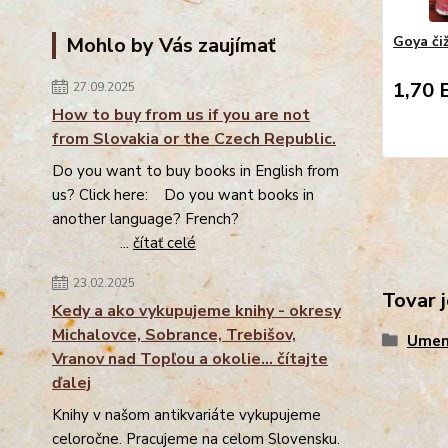
Goya či
Mohlo by Vás zaujímať
1,70 
27.09.2025
How to buy from us if you are not
from Slovakia or the Czech Republic.
Do you want to buy books in English from
us? Click here: Do you want books in
another language? French?
...
čítať celé
23.02.2025
Tovar j
Kedy a ako vykupujeme knihy - okresy
Michalovce, Sobrance, Trebišov,
Umen
Vranov nad Topľou a okolie... čítajte
ďalej
Knihy v našom antikvariáte vykupujeme
celoročne. Pracujeme na celom Slovensku.