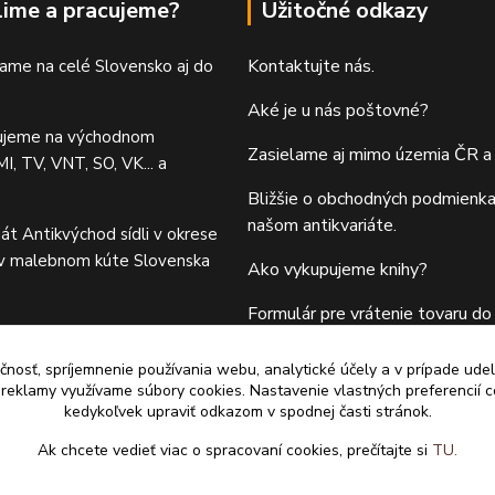
lime a pracujeme?
Užitočné odkazy
Kontaktujte nás.
ame na celé Slovensko aj do
Aké je u nás poštovné?
ujeme na východnom
Zasielame aj mimo územia ČR a
I, TV, VNT, SO, VK... a
Bližšie o obchodných podmienka
našom antikvariáte.
iát Antikvýchod sídli v okrese
 v malebnom kúte Slovenska
Ako vykupujeme knihy?
Formulár pre vrátenie tovaru do 
čnosť, spríjemnenie používania webu, analytické účely a v prípade udel
a reklamy využívame súbory cookies. Nastavenie vlastných preferencií 
kedykoľvek upraviť odkazom v spodnej časti stránok.
Ak chcete vedieť viac o spracovaní cookies, prečítajte si
TU.