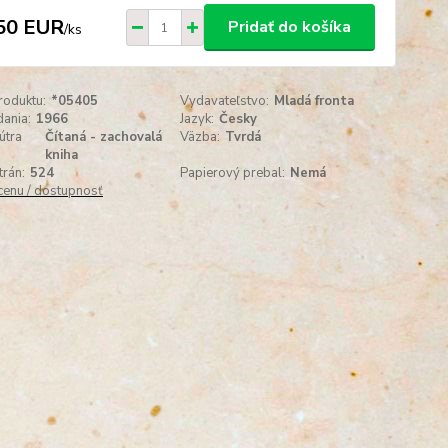
50 EUR
Pridať do košíka
/
ks
roduktu:
*05405
Vydavateľstvo:
Mladá fronta
ania:
1966
Jazyk:
Česky
útra
Čítaná - zachovalá
Väzba:
Tvrdá
kniha
trán:
524
Papierový prebal:
Nemá
 cenu / dostupnosť