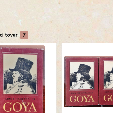
ci tovar
7