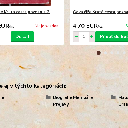
že Krutá cesta poznania 2.
Goya čiže Krutá cesta poznan
EUR
4,70 EUR
Nie je skladom
S
/
ks
/
ks
Detail
Pridať do ko
e aj v týchto kategóriách:
ie
Biografie Memoáre
Mali
Prejavy
Graf