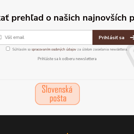
ať prehľad o našich najnovších 
Prihlásiť sa
Súhlasím so
spracovaním osobných údajov
za účelom zasielania newslettera.
Prihláste sa k odberu newslettera