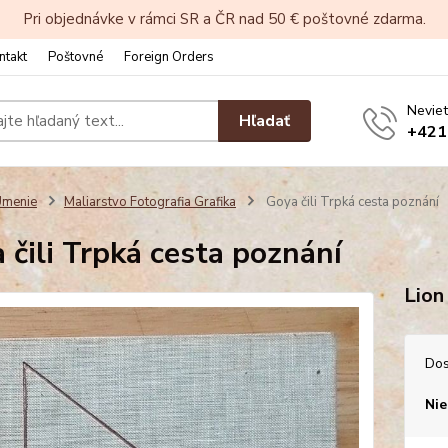
Pri objednávke v rámci SR a ČR nad 50 € poštovné zdarma.
ntakt
Poštovné
Foreign Orders
Neviet
Hľadať
+421
Umenie
Maliarstvo Fotografia Grafika
Goya čili Trpká cesta poznání
 čili Trpká cesta poznání
Lion
Dos
Nie