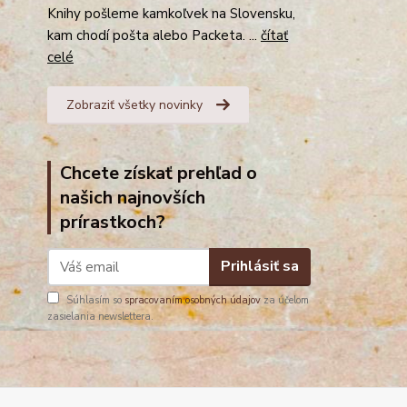
Knihy pošleme kamkoľvek na Slovensku,
kam chodí pošta alebo Packeta. ...
čítať
celé
Zobraziť všetky novinky
Chcete získať prehľad o
našich najnovších
prírastkoch?
Prihlásiť sa
Súhlasím so
spracovaním osobných údajov
za účelom
zasielania newslettera.