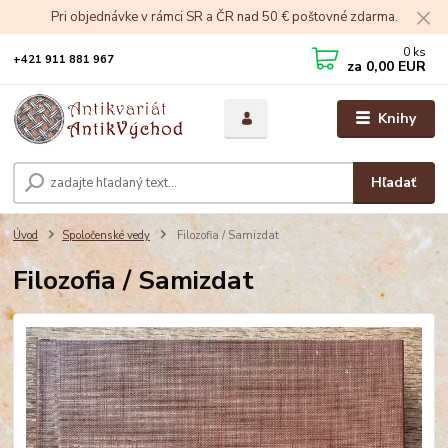
Pri objednávke v rámci SR a ČR nad 50 € poštovné zdarma.
0
ks
+421 911 881 967
za
0,00 EUR
Knihy
Hľadať
Úvod
Spoločenské vedy
Filozofia / Samizdat
Filozofia / Samizdat