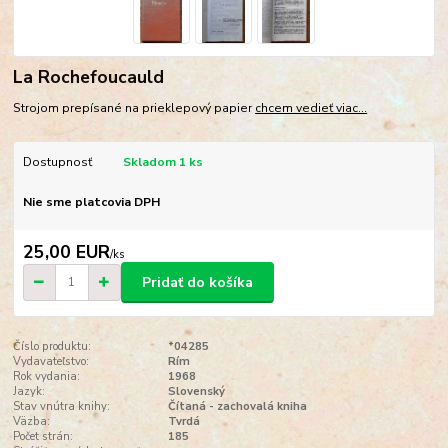
La Rochefoucauld
Strojom prepísané na prieklepový papier
chcem vedieť viac...
Dostupnosť
Skladom 1 ks
Nie sme platcovia DPH
25,00 EUR
/
ks
Pridať do košíka
Číslo produktu:
*04285
Vydavateľstvo:
Rím
Rok vydania:
1968
Jazyk:
Slovenský
Stav vnútra knihy:
Čítaná - zachovalá kniha
Väzba:
Tvrdá
Počet strán:
185