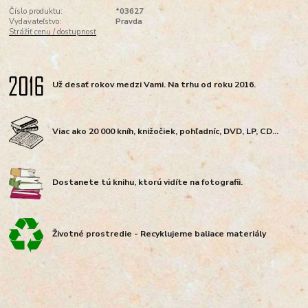
Číslo produktu:
*03627
Vydavateľstvo:
Pravda
Strážiť cenu / dostupnosť
Už desať rokov medzi Vami. Na trhu od roku 2016.
Viac ako 20 000 kníh, knižočiek, pohľadníc, DVD, LP, CD...
Dostanete tú knihu, ktorú vidíte na fotografii.
Životné prostredie - Recyklujeme baliace materiály