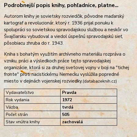
Podrobnejší popis knihy, pohľadnice, platne...
Autorom knihy je sovietsky rozviedčik, pôvodne maďarský
kartograf a revolucionár, ktorý r. 1936 prijal ponuku k
spolupráci so sovietskou spravodajskou službou a neskôr vo
Švajčiarsku vybudoval a viedol úspešnú spravodajskú sieť,
pôsobiacu zhruba do r. 1943.
Kniha s bohatým využitím archívneho materiálu rozpráva o
vzniku, práci
a výsledkoch práce tejto spravodajskej
organizácie, ktorá si za druhej svetovej vojny v boji na "tichej
fronte" proti nacistickému Nemecku vyslúžila popredné
miesto v dejinách vojenskej rozviedky.
(databazeknih.cz)
Vydavateľstvo
Pravda
Rok vydania
1972
Väzba
tvrdá
Počet strán
505
Stav vnútra knihy
zachovalá