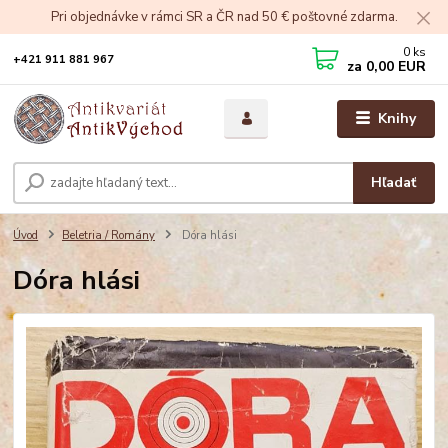
Pri objednávke v rámci SR a ČR nad 50 € poštovné zdarma.
0
ks
+421 911 881 967
za
0,00 EUR
Knihy
Hľadať
Úvod
Beletria / Romány
Dóra hlási
Dóra hlási