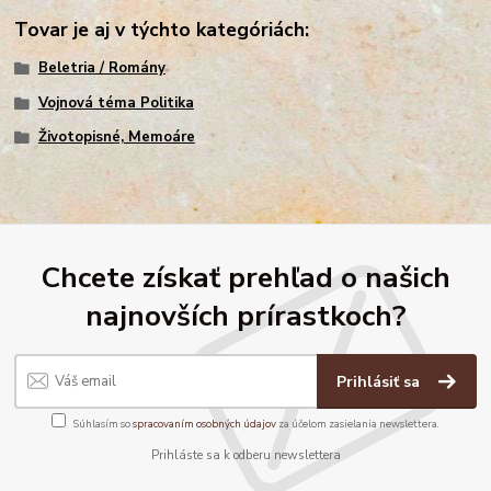
Tovar je aj v týchto kategóriách:
Beletria / Romány
Vojnová téma Politika
Životopisné, Memoáre
Chcete získať prehľad o našich
najnovších prírastkoch?
Prihlásiť sa
Súhlasím so
spracovaním osobných údajov
za účelom zasielania newslettera.
Prihláste sa k odberu newslettera