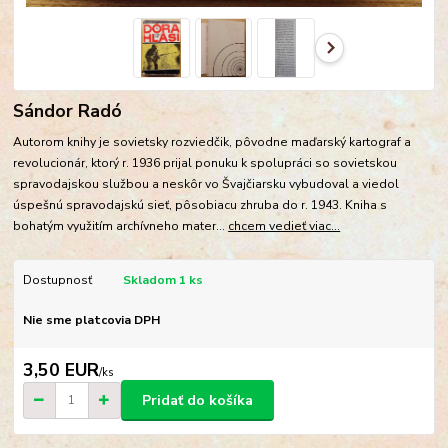
Sándor Radó
Autorom knihy je sovietsky rozviedčik, pôvodne maďarský kartograf a
revolucionár, ktorý r. 1936 prijal ponuku k spolupráci so sovietskou
spravodajskou službou a neskôr vo Švajčiarsku vybudoval a viedol
úspešnú spravodajskú sieť, pôsobiacu zhruba do r. 1943. Kniha s
bohatým využitím archívneho mater...
chcem vedieť viac...
Dostupnosť
Skladom 1 ks
Nie sme platcovia DPH
3,50 EUR
/
ks
Pridať do košíka