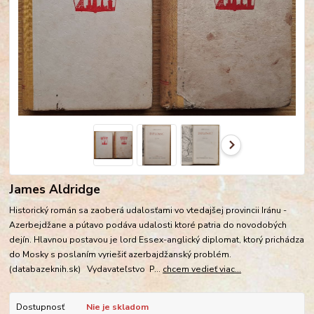
James Aldridge
Historický román sa zaoberá udalosťami vo vtedajšej provincii Iránu -
Azerbejdžane a pútavo podáva udalosti ktoré patria do novodobých
dejín. Hlavnou postavou je lord Essex-anglický diplomat, ktorý prichádza
do Mosky s poslaním vyriešiť azerbajdžanský problém.
(databazeknih.sk) Vydavateľstvo P...
chcem vedieť viac...
Dostupnosť
Nie je skladom