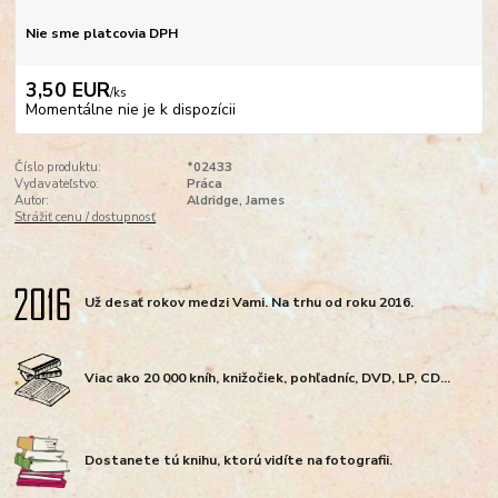
Nie sme platcovia DPH
3,50 EUR
/
ks
Momentálne nie je k dispozícii
Číslo produktu:
*02433
Vydavateľstvo:
Práca
Autor:
Aldridge, James
Strážiť cenu / dostupnosť
Už desať rokov medzi Vami. Na trhu od roku 2016.
Viac ako 20 000 kníh, knižočiek, pohľadníc, DVD, LP, CD...
Dostanete tú knihu, ktorú vidíte na fotografii.