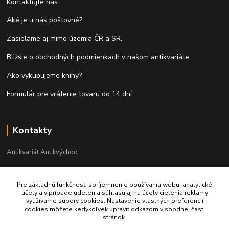
Kontaktujte nás.
Aké je u nás poštovné?
Zasielame aj mimo územia ČR a SR.
Bližšie o obchodných podmienkach v našom antikvariáte.
Ako vykupujeme knihy?
Formulár pre vrátenie tovaru do 14 dní.
Kontakty
Antikvariát Antikvýchod
+421 911 881 967
Pre základnú funkčnosť, spríjemnenie používania webu, analytické
účely a v prípade udelenia súhlasu aj na účely cielenia reklamy
antikvariat@antikvychod.sk
využívame súbory cookies. Nastavenie vlastných preferencií
cookies môžete kedykoľvek upraviť odkazom v spodnej časti
stránok.