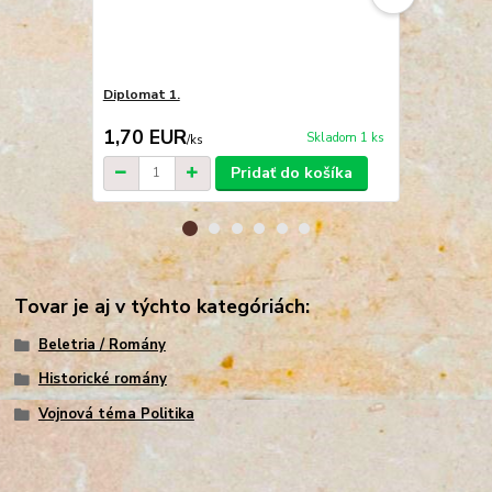
Diplomat 1.
Fraška se z
1,70 EUR
1,70 EU
Skladom 1 ks
/
ks
Pridať do košíka
Tovar je aj v týchto kategóriách:
Beletria / Romány
Historické romány
Vojnová téma Politika