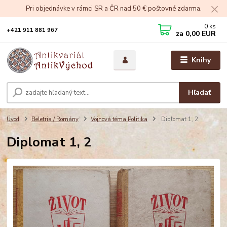
Pri objednávke v rámci SR a ČR nad 50 € poštovné zdarma.
0
ks
+421 911 881 967
za
0,00 EUR
Knihy
Hľadať
Úvod
Beletria / Romány
Vojnová téma Politika
Diplomat 1, 2
Diplomat 1, 2