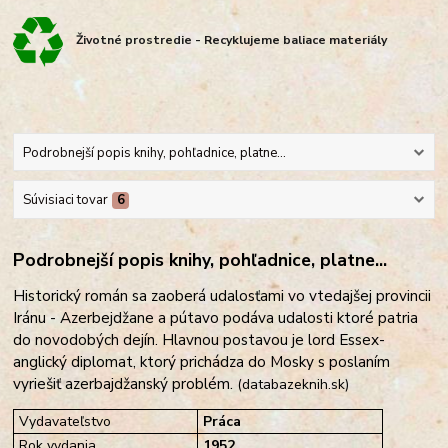
Životné prostredie - Recyklujeme baliace materiály
Podrobnejší popis knihy, pohľadnice, platne...
Súvisiaci tovar
6
Podrobnejší popis knihy, pohľadnice, platne...
Historický román sa zaoberá udalosťami vo vtedajšej provincii
Iránu - Azerbejdžane a pútavo podáva udalosti ktoré patria
do novodobých dejín. Hlavnou postavou je lord Essex-
anglický diplomat, ktorý prichádza do Mosky s poslaním
vyriešiť azerbajdžanský problém.
(databazeknih.sk)
Vydavateľstvo
Práca
Rok vydania
1952