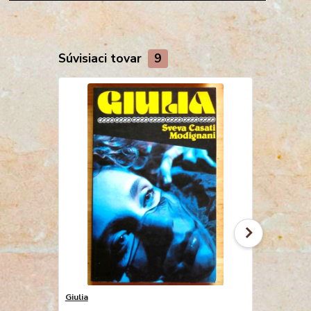
Súvisiaci tovar
9
Giulia
Hľadači dia