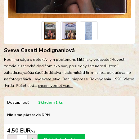
Sveva Casati Modignaniová
Rodinná sága s detektívnym podtónom. Milánsky vydavateľ Rovesti
zomrie a zanechá dedičom ako svoj posledný žart nerozlúštenú
záhadu:najväčšia časť dedičstva - tisíc miliárd lír zmizne... pokračovanie
na fotografiách. Vydavateľstvo Danubiapress Rok vydania 1993 Väzba
tvrdá Počet strá...
chcem vedieť viac...
Dostupnosť
Skladom 1 ks
Nie sme platcovia DPH
4,50 EUR
/
ks