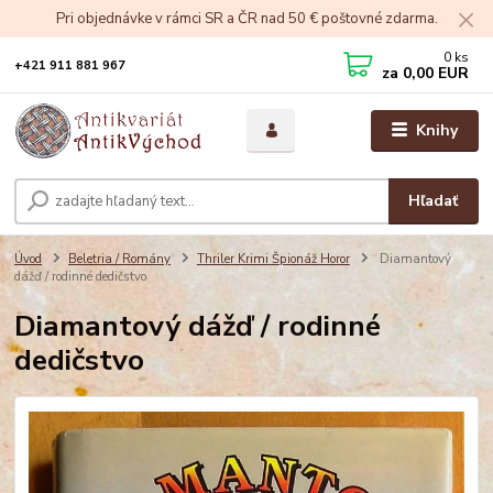
Pri objednávke v rámci SR a ČR nad 50 € poštovné zdarma.
0
ks
+421 911 881 967
za
0,00 EUR
Knihy
Hľadať
Úvod
Beletria / Romány
Thriler Krimi Špionáž Horor
Diamantový
dážď / rodinné dedičstvo
Diamantový dážď / rodinné
dedičstvo