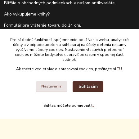
Bližšie o obchodných podmienkach v našom antikvariáte.
Ako vykupujeme knihy?
Formulár pre vrátenie tovaru do 14 dní.
Pre základnú funkčnosť, spríjemnenie používania webu, analytické
účely a v prípade udelenia súhlasu aj na účely cielenia reklamy
Kontakty
využívame súbory cookies. Nastavenie vlastných preferencií
cookies môžete kedykoľvek upraviť odkazom v spodnej časti
stránok.
Antikvariát Antikvýchod
Ak chcete vedieť viac o spracovaní cookies, prečítajte si
TU.
+421 911 881 967
Súhlasím
Nastavenia
antikvariat@antikvychod.sk
Súhlas môžete odmietnuť
tu
.
Upravit sběr cookies.