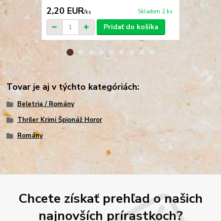
2,20 EUR
5,00 EU
Skladom 2 ks
/
ks
Pridať do košíka
Tovar je aj v týchto kategóriách:
Beletria / Romány
Thriler Krimi Špionáž Horor
Romány
Chcete získať prehľad o našich
najnovších prírastkoch?