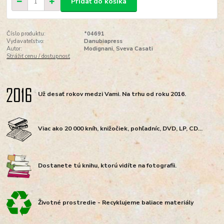
Pridať do košíka
Číslo produktu:
*04691
Vydavateľstvo:
Danubiapress
Autor:
Modignani, Sveva Casati
Strážiť cenu / dostupnosť
Už desať rokov medzi Vami. Na trhu od roku 2016.
Viac ako 20 000 kníh, knižočiek, pohľadníc, DVD, LP, CD...
Dostanete tú knihu, ktorú vidíte na fotografii.
Životné prostredie - Recyklujeme baliace materiály