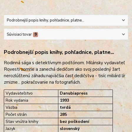
Podrobnejší popis knihy, pohľadnice, platne...
Súvisiaci tovar
9
Podrobnejší popis knihy, pohľadnice, platne...
Rodinná sága s detektívnym podtónom. Milánsky vydavateľ
Rovesti zomrie a zanechá dedičom ako svoj posledný žart
nerozlúštenú záhadu:najväčšia časť dedičstva - tisíc miliárd lír
zmizne... pokračovanie na fotografiách.
Vydavateľstvo
Danubiapress
Rok vydania
1993
Väzba
tvrdá
Počet strán
285
Stav vnútra knihy
bez poškodení
Jazyk
slovenský