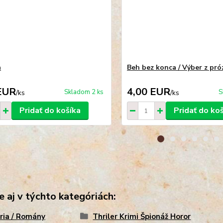
a
Beh bez konca / Výber z pró
EUR
4,00 EUR
Skladom 2 ks
S
/
ks
/
ks
Pridať do košíka
Pridať do ko
e aj v týchto kategóriách:
ria / Romány
Thriler Krimi Špionáž Horor