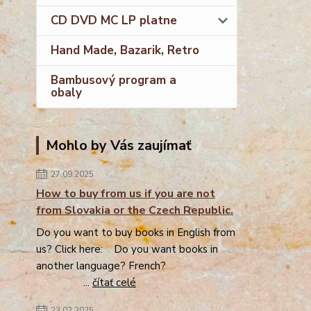
CD DVD MC LP platne
Hand Made, Bazarik, Retro
Bambusový program a
obaly
Mohlo by Vás zaujímať
27.09.2025
How to buy from us if you are not
from Slovakia or the Czech Republic.
Do you want to buy books in English from
us? Click here: Do you want books in
another language? French?
...
čítať celé
23.02.2025