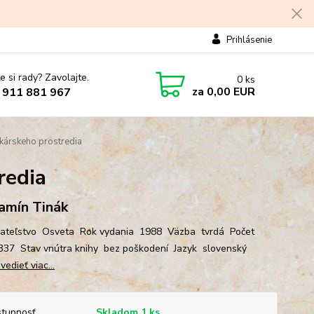
Prihlásenie
e si rady? Zavolajte.
0
ks
za
0,00 EUR
 911 881 967
kárskeho prostredia
redia
amín Tinák
ateľstvo Osveta Rok vydania 1988 Väzba tvrdá Počet
337 Stav vnútra knihy bez poškodení Jazyk slovenský
edieť viac...
tupnosť
Skladom 1 ks