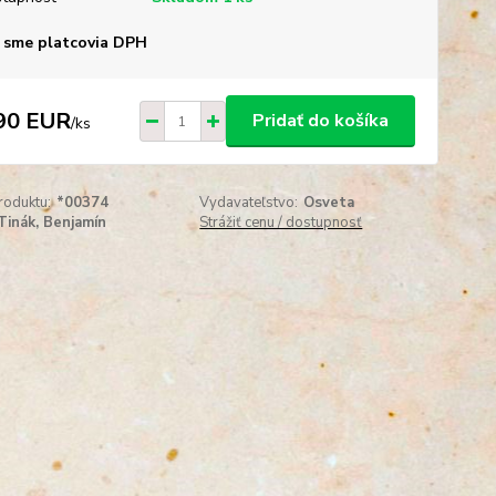
 sme platcovia DPH
90 EUR
Pridať do košíka
/
ks
roduktu:
*00374
Vydavateľstvo:
Osveta
Tinák, Benjamín
Strážiť cenu / dostupnosť