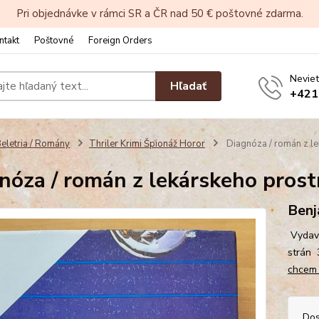
Pri objednávke v rámci SR a ČR nad 50 € poštovné zdarma.
ntakt
Poštovné
Foreign Orders
Neviet
Hľadať
+421
eletria / Romány
Thriler Krimi Špionáž Horor
Diagnóza / román z le
nóza / román z lekárskeho prost
Benj
Vydav
strán 
chcem v
Dos