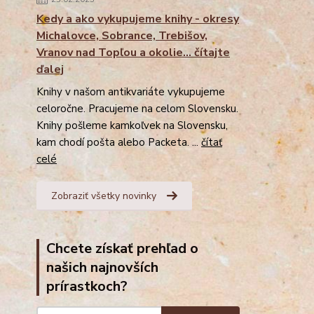
Kedy a ako vykupujeme knihy - okresy
Michalovce, Sobrance, Trebišov,
Vranov nad Topľou a okolie... čítajte
ďalej
Knihy v našom antikvariáte vykupujeme
celoročne. Pracujeme na celom Slovensku.
Knihy pošleme kamkoľvek na Slovensku,
kam chodí pošta alebo Packeta. ...
čítať
celé
Zobraziť všetky novinky
Chcete získať prehľad o
našich najnovších
prírastkoch?