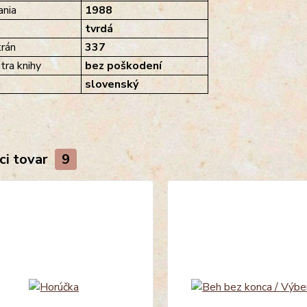
nia
1988
tvrdá
rán
337
tra knihy
bez poškodení
slovenský
ci tovar
9