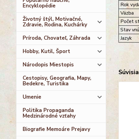
Populárno náučné,
Rok vyda
Encyklopédie
Väzba
Životný štýl, Motivačné,
Počet st
Zdravie, Rodina, Kuchárky
Stav vnú
Príroda, Chovateľ, Záhrada
Jazyk
Hobby, Kutil, Šport
Národopis Miestopis
Súvisia
Cestopisy, Geografia, Mapy,
Bedekre, Turistika
Umenie
Politika Propaganda
Medzinárodné vzťahy
Biografie Memoáre Prejavy