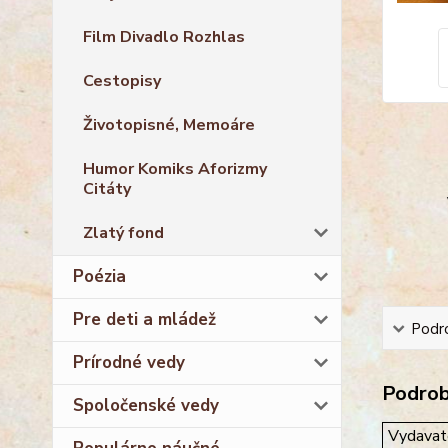
Film Divadlo Rozhlas
Cestopisy
Životopisné, Memoáre
Humor Komiks Aforizmy
Citáty
Zlatý fond
Poézia
Pre deti a mládež
Podro
Prírodné vedy
Podrobn
Spoločenské vedy
Vydavat