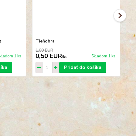
z
Tieňohra
An
1,00 EUR
0,50 EUR
2
kladom 1 ks
Skladom 1 ks
/
ks
šíka
Pridať do košíka