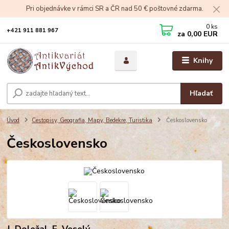
Pri objednávke v rámci SR a ČR nad 50 € poštovné zdarma.
0
ks
+421 911 881 967
za
0,00 EUR
Knihy
Hľadať
Úvod
Cestopisy, Geografia, Mapy, Bedekre, Turistika
Československo
Československo
J. Doležal, E. Veselý