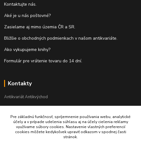
Kontaktujte nás.
Aké je u nás poštovné?
Zasielame aj mimo územia ČR a SR.
Bližšie o obchodných podmienkach v našom antikvariáte.
Ako vykupujeme knihy?
Formulár pre vrátenie tovaru do 14 dní.
Kontakty
Antikvariát Antikvýchod
+421 911 881 967
Pre základnú funkčnosť, spríjemnenie používania webu, analytické
účely a v prípade udelenia súhlasu aj na účely cielenia reklamy
antikvariat@antikvychod.sk
využívame súbory cookies. Nastavenie vlastných preferencií
cookies môžete kedykoľvek upraviť odkazom v spodnej časti
stránok.