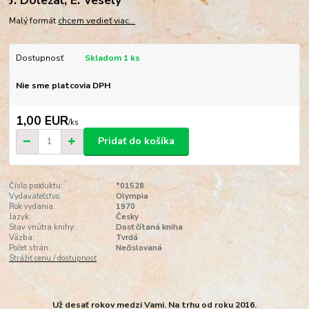
Malý formát
chcem vedieť viac...
Dostupnosť
Skladom 1 ks
Nie sme platcovia DPH
1,00 EUR
/
ks
Pridať do košíka
Číslo produktu:
*01528
Vydavateľstvo:
Olympia
Rok vydania:
1970
Jazyk:
Česky
Stav vnútra knihy:
Dosť čítaná kniha
Väzba:
Tvrdá
Počet strán:
Nečislovaná
Strážiť cenu / dostupnosť
Už desať rokov medzi Vami. Na trhu od roku 2016.