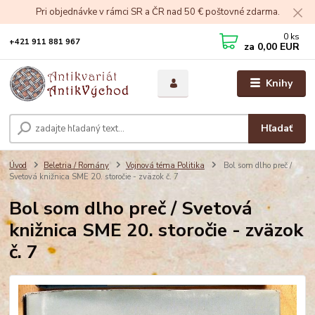
Pri objednávke v rámci SR a ČR nad 50 € poštovné zdarma.
0
ks
+421 911 881 967
za
0,00 EUR
Knihy
Hľadať
Úvod
Beletria / Romány
Vojnová téma Politika
Bol som dlho preč /
Svetová knižnica SME 20. storočie - zväzok č. 7
Bol som dlho preč / Svetová
knižnica SME 20. storočie - zväzok
č. 7