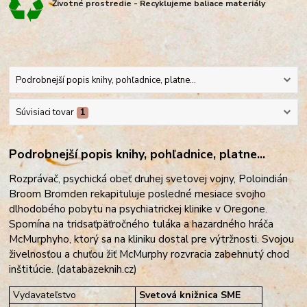
Životné prostredie - Recyklujeme baliace materiály
Podrobnejší popis knihy, pohľadnice, platne...
Súvisiaci tovar
1
Podrobnejší popis knihy, pohľadnice, platne...
Rozprávač, psychická obeť druhej svetovej vojny, Poloindián
Broom Bromden rekapituluje posledné mesiace svojho
dlhodobého pobytu na psychiatrickej klinike v Oregone.
Spomína na tridsaťpäťročného tuláka a hazardného hráča
McMurphyho, ktorý sa na kliniku dostal pre výtržnosti. Svojou
živelnosťou a chuťou žiť McMurphy rozvracia zabehnutý ch
od
inštitúcie. (databazeknih.cz)
Vydavateľstvo
Svetová knižnica SME