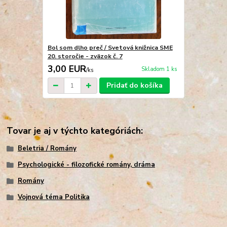
Bol som dlho preč / Svetová knižnica SME
20. storočie - zväzok č. 7
3,00 EUR
Skladom 1 ks
/
ks
Pridať do košíka
Tovar je aj v týchto kategóriách:
Beletria / Romány
Psychologické - filozofické romány, dráma
Romány
Vojnová téma Politika