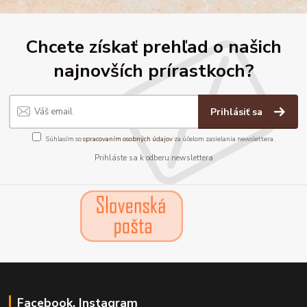
Chcete získať prehľad o našich
najnovších prírastkoch?
Prihlásiť sa
Súhlasím so
spracovaním osobných údajov
za účelom zasielania newslettera.
Prihláste sa k odberu newslettera
Facebook, Instagram