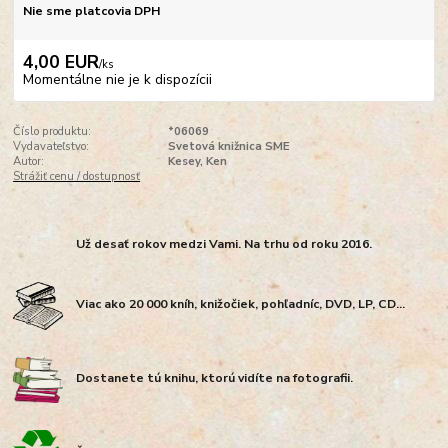
Nie sme platcovia DPH
4,00 EUR
/
ks
Momentálne nie je k dispozícii
Číslo produktu:
*06069
Vydavateľstvo:
Svetová knižnica SME
Autor:
Kesey, Ken
Strážiť cenu / dostupnosť
Už desať rokov medzi Vami. Na trhu od roku 2016.
Viac ako 20 000 kníh, knižočiek, pohľadníc, DVD, LP, CD...
Dostanete tú knihu, ktorú vidíte na fotografii.