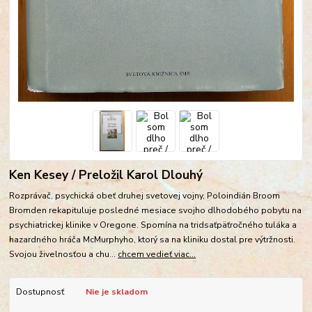
Ken Kesey / Preložil Karol Dlouhý
Rozprávač, psychická obeť druhej svetovej vojny, Poloindián Broom
Bromden rekapituluje posledné mesiace svojho dlhodobého pobytu na
psychiatrickej klinike v Oregone. Spomína na tridsaťpäťročného tuláka a
hazardného hráča McMurphyho, ktorý sa na kliniku dostal pre výtržnosti.
Svojou živelnosťou a chu...
chcem vedieť viac...
Dostupnosť
Nie je skladom