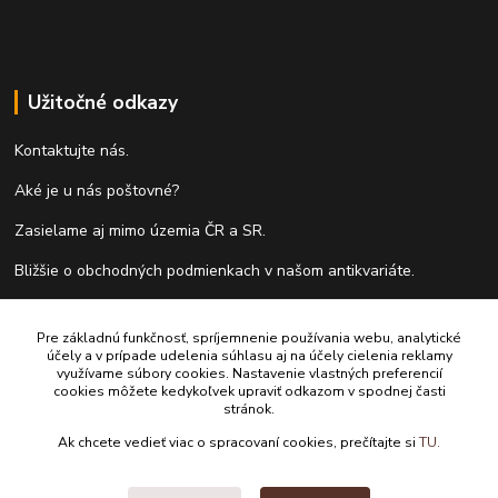
Užitočné odkazy
Kontaktujte nás.
Aké je u nás poštovné?
Zasielame aj mimo územia ČR a SR.
Bližšie o obchodných podmienkach v našom antikvariáte.
Ako vykupujeme knihy?
Pre základnú funkčnosť, spríjemnenie používania webu, analytické
Formulár pre vrátenie tovaru do 14 dní.
účely a v prípade udelenia súhlasu aj na účely cielenia reklamy
využívame súbory cookies. Nastavenie vlastných preferencií
cookies môžete kedykoľvek upraviť odkazom v spodnej časti
stránok.
Kontakty
Ak chcete vedieť viac o spracovaní cookies, prečítajte si
TU.
Antikvariát Antikvýchod