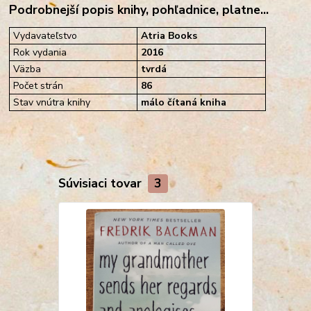
Podrobnejší popis knihy, pohľadnice, platne...
Vydavateľstvo
Atria Books
Rok vydania
2016
Väzba
tvrdá
Počet strán
86
Stav vnútra knihy
málo čítaná kniha
Súvisiaci tovar
3