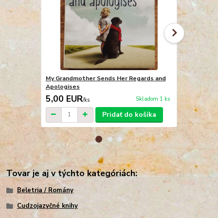
My Grandmother Sends Her Regards and
Britt-Marie
Apologises
5,00 EUR
5,00 EU
Skladom 1 ks
/
ks
Pridať do košíka
Tovar je aj v týchto kategóriách:
Beletria / Romány
Cudzojazyčné knihy