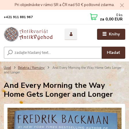
Pri objednávke v rámci SR a ČR nad 50 € poštovné zdarma.
0
ks
+421 911 881 967
za
0,00 EUR
Knihy
Hľadať
Úvod
Beletria / Romány
And Every Morning the Way Home Gets Longer
and Longer
And Every Morning the Way
Home Gets Longer and Longer