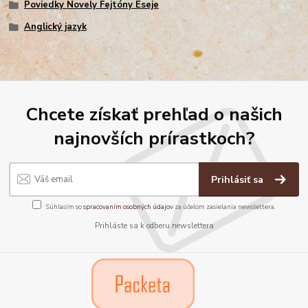
Poviedky Novely Fejtóny Eseje
Anglický jazyk
Chcete získať prehľad o našich
najnovších prírastkoch?
Prihlásiť sa
Súhlasím so
spracovaním osobných údajov
za účelom zasielania newslettera.
Prihláste sa k odberu newslettera