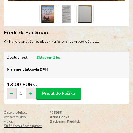
Fredrick Backman
Kniha je v angličtine, obsah na foto.
chcem vedieť viac...
Dostupnosť
Skladom 1 ks
Nie sme platcovia DPH
13,00 EUR
/
ks
Pridať do košíka
Číslo produktu:
*05935
Vydavateľstvo:
Atria Books
Autor:
Backman, Fredrick
Strážiť cenu / dostupnosť