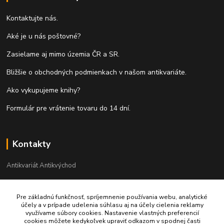
Kontaktujte nás.
Aké je u nás poštovné?
Zasielame aj mimo územia ČR a SR.
Bližšie o obchodných podmienkach v našom antikvariáte.
Ako vykupujeme knihy?
Formulár pre vrátenie tovaru do 14 dní.
Kontakty
Antikvariát Antikvýchod
+421 911 881 967
Pre základnú funkčnosť, spríjemnenie používania webu, analytické
účely a v prípade udelenia súhlasu aj na účely cielenia reklamy
antikvariat@antikvychod.sk
využívame súbory cookies. Nastavenie vlastných preferencií
cookies môžete kedykoľvek upraviť odkazom v spodnej časti