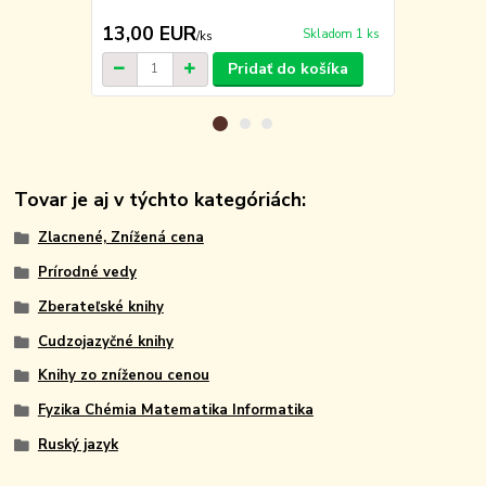
všeobecnovz
13,00 EUR
6,00 EU
Skladom 1 ks
/
ks
Pridať do košíka
Tovar je aj v týchto kategóriách:
Zlacnené, Znížená cena
Prírodné vedy
Zberateľské knihy
Cudzojazyčné knihy
Knihy zo zníženou cenou
Fyzika Chémia Matematika Informatika
Ruský jazyk