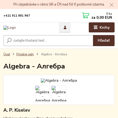
Pri objednávke v rámci SR a ČR nad 50 € poštovné zdarma.
0
ks
+421 911 881 967
za
0,00 EUR
Knihy
Hľadať
Úvod
Prírodné vedy
Algebra - Алгебра
Algebra - Алгебра
A. P. Kiselev