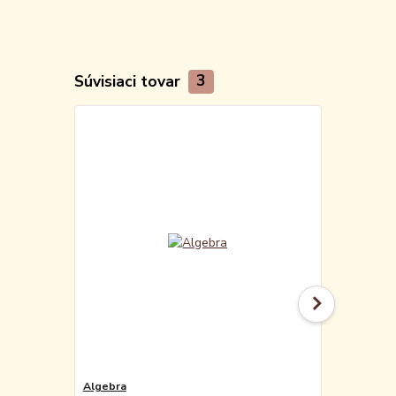
Súvisiaci tovar
3
Algebra
Algebra pre 