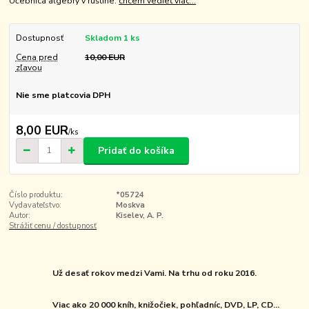
Učebnica algebry v ruštine.
chcem vedieť viac...
Dostupnosť
Skladom 1 ks
Cena pred
10,00 EUR
zľavou
Nie sme platcovia DPH
8,00 EUR
/
ks
Pridať do košíka
Číslo produktu:
*05724
Vydavateľstvo:
Moskva
Autor:
Kiselev, A. P.
Strážiť cenu / dostupnosť
Už desať rokov medzi Vami. Na trhu od roku 2016.
Viac ako 20 000 kníh, knižočiek, pohľadníc, DVD, LP, CD...